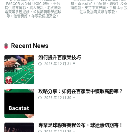
PAGCOR 及英國 UKGC 牌照。平台
機、真人荷官（百家樂、輪盤）及桌
提供體育博彩、真人視訊、老虎機及
面遊戲。支持中文界面、手機 App 投
電競等多種遊戲，並長期贊助英超球
注以及加密貨幣存取款。
隊，信譽良好，存取款便捷安全。
Recent News
如何提升百家樂技巧
2026 年 12 月 31 日
攻略分享：如何在百家樂中獲取高勝率？
2026 年 12 月 30 日
專業足球聯賽賽程公布，球迷熱切期待！
2026 年 12 月 29 日