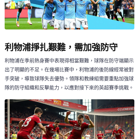
利物浦掙扎艱難，需加強防守
利物浦在季前熱身賽中表現得相當艱難，球隊在防守端顯示
出了明顯的不足。在幾場比賽中，利物浦的後防線經常被對
手突破，導致球隊失去優勢。領隊和教練組需要重點加強球
隊的防守組織和反擊能力，以應對接下來的英超賽季挑戰。