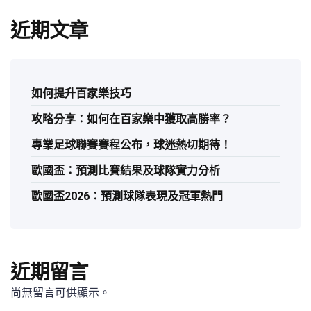
近期文章
如何提升百家樂技巧
攻略分享：如何在百家樂中獲取高勝率？
專業足球聯賽賽程公布，球迷熱切期待！
歐國盃：預測比賽結果及球隊實力分析
歐國盃2026：預測球隊表現及冠軍熱門
近期留言
尚無留言可供顯示。