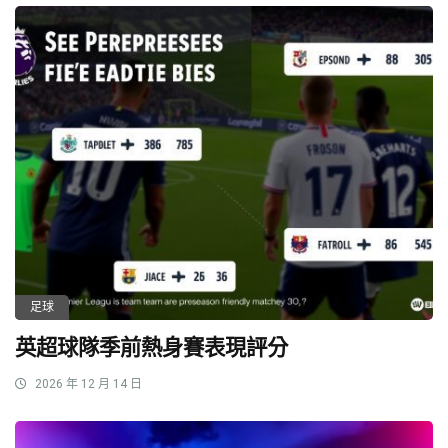
足球
英超球隊季前熱身賽表現評分
2026 年 12 月 14 日