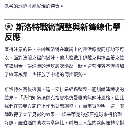
低谷的球隊才能展現的特質。
斯洛特戰術調整與新鋒線化學
反應
值得注意的是，主帥斯洛特在戰術上的靈活應變同樣功不可
沒。面對法蘭克福的變陣，他大膽啟用伊薩克與埃基蒂克雙
前鋒組合，讓球隊的進攻層次煥然一新。這套陣容不僅增加
了縱深威脅，也釋放了中場的傳控優勢。
斯洛特在賽後透露，這一安排是經過整整一週訓練演練後的
結果。「我們知道法蘭克福會模仿曼聯的無鋒陣風格，因此
我們在節奏與跑位上作出對應調整。」而事實證明，這一變
陣取得了立竿見影的效果——埃基蒂克的扳平進球來得恰到
好處，羅伯遜的助攻精準無比，前場三人組的默契運轉令對