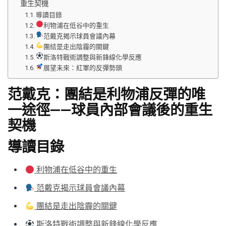
重生契機
導讀目錄
利物浦在低谷中的重生
范戴克揭示球員會議內幕
團結是走出陰霾的關鍵
斯洛特戰術調整與新鋒線化學反應
展望未來：紅軍的反彈勢頭
范戴克：團結是利物浦反彈的唯
一途徑——球員內部會議後的重生
契機
導讀目錄
利物浦在低谷中的重生
范戴克揭示球員會議內幕
團結是走出陰霾的關鍵
斯洛特戰術調整與新鋒線化學反應