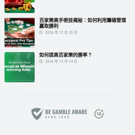
百家樂高手密技揭秘：如何利用籌碼管理
贏取勝利
2026 年 12 月 25 日
如何提高百家樂的勝率？
2026 年 12 月 24 日