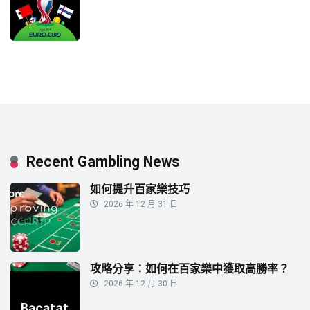
Recent Gambling News
如何提升百家樂技巧
2026 年 12 月 31 日
攻略分享：如何在百家樂中獲取高勝率？
2026 年 12 月 30 日