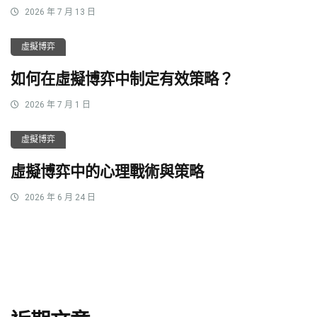
2026 年 7 月 13 日
虛擬博弈
如何在虛擬博弈中制定有效策略？
2026 年 7 月 1 日
虛擬博弈
虛擬博弈中的心理戰術與策略
2026 年 6 月 24 日