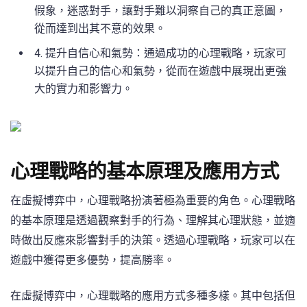
假象，迷惑對手，讓對手難以洞察自己的真正意圖，
從而達到出其不意的效果。
4. 提升自信心和氣勢：通過成功的心理戰略，玩家可
以提升自己的信心和氣勢，從而在遊戲中展現出更強
大的實力和影響力。
心理戰略的基本原理及應用方式
在虛擬博弈中，心理戰略扮演著極為重要的角色。心理戰略
的基本原理是透過觀察對手的行為、理解其心理狀態，並適
時做出反應來影響對手的決策。透過心理戰略，玩家可以在
遊戲中獲得更多優勢，提高勝率。
在虛擬博弈中，心理戰略的應用方式多種多樣。其中包括但