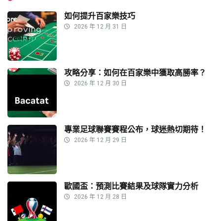
如何提升百家樂技巧
2026 年 12 月 31 日
攻略分享：如何在百家樂中獲取高勝率？
2026 年 12 月 30 日
專業足球聯賽賽程公布，球迷熱切期待！
2026 年 12 月 29 日
歐國盃：預測比賽結果及球隊實力分析
2026 年 12 月 28 日