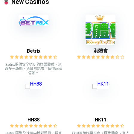
New Casinos
Betrix
港體會
Betrix提供安全透明的娛樂體驗，涵
蓋多元遊戲，獲國際認證，值得玩家
信賴。
HH88
HK11
HH88 匯聚全球頂尖博彩遊戲，從真
亞洲頂級娛樂平台，匯集體育、真人