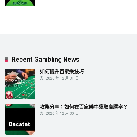
Recent Gambling News
如何提升百家樂技巧
2026 年 12 月 31 日
攻略分享：如何在百家樂中獲取高勝率？
2026 年 12 月 30 日