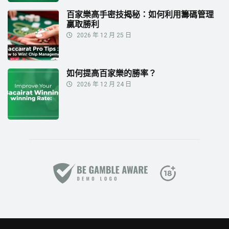
百家樂高手密技揭秘：如何利用籌碼管理
贏取勝利
2026 年 12 月 25 日
如何提高百家樂的勝率？
2026 年 12 月 24 日