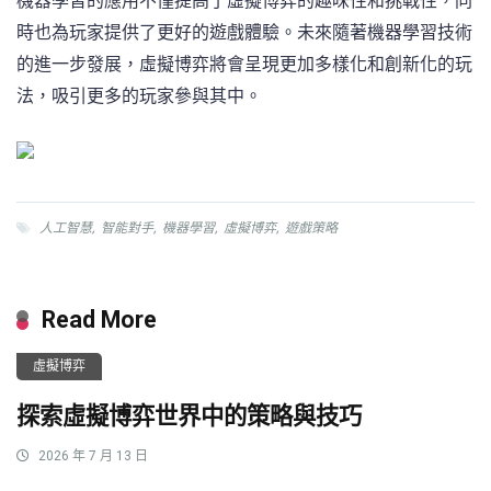
機器學習的應用不僅提高了虛擬博弈的趣味性和挑戰性，同
時也為玩家提供了更好的遊戲體驗。未來隨著機器學習技術
的進一步發展，虛擬博弈將會呈現更加多樣化和創新化的玩
法，吸引更多的玩家參與其中。
人工智慧
,
智能對手
,
機器學習
,
虛擬博弈
,
遊戲策略
Read More
虛擬博弈
探索虛擬博弈世界中的策略與技巧
2026 年 7 月 13 日