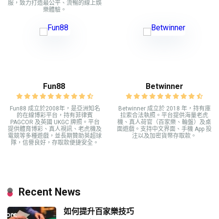
服，致力打造最公平、流暢的線上娛
樂體驗。
Fun88
Betwinner
Fun88 成立於2008年，是亞洲知名
Betwinner 成立於 2018 年，持有庫
的在線博彩平台，持有菲律賓
拉索合法執照。平台提供海量老虎
PAGCOR 及英國 UKGC 牌照。平台
機、真人荷官（百家樂、輪盤）及桌
提供體育博彩、真人視訊、老虎機及
面遊戲。支持中文界面、手機 App 投
電競等多種遊戲，並長期贊助英超球
注以及加密貨幣存取款。
隊，信譽良好，存取款便捷安全。
Recent News
如何提升百家樂技巧