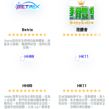
Betrix
港體會
Betrix提供安全透明的娛樂體驗，涵
蓋多元遊戲，獲國際認證，值得玩家
信賴。
HH88
HK11
HH88 匯聚全球頂尖博彩遊戲，從真
亞洲頂級娛樂平台，匯集體育、真人
人百家樂、熱門老虎機到體育賽事一
百家樂、老虎機及彩票。採用頂級加
應俱全。我們提供軍用級安全加密、
密技術，存取款秒到賬，打造最安全
極速存提款服務，以及 24/7 專業客
流暢的博彩體驗。