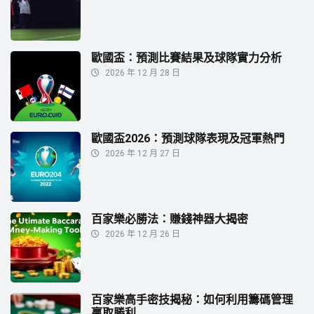
歐國盃：預測比賽結果及球隊實力分析
2026 年 12 月 28 日
歐國盃2026：預測球隊表現及冠軍熱門
2026 年 12 月 27 日
百家樂必勝法：賺錢神器大揭密
2026 年 12 月 26 日
百家樂高手密技揭秘：如何利用籌碼管理
贏取勝利