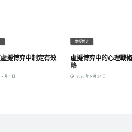
弈
虛擬博弈
在虛擬博弈中制定有效
虛擬博弈中的心理戰
？
略
 7 月 1 日
2026 年 6 月 24 日