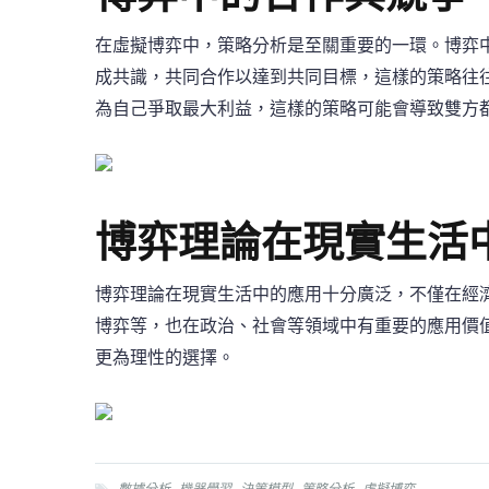
在虛擬博弈中，策略分析是至關重要的一環。博弈
成共識，共同合作以達到共同目標，這樣的策略往
為自己爭取最大利益，這樣的策略可能會導致雙方
博弈理論在現實生活
博弈理論在現實生活中的應用十分廣泛，不僅在經
博弈等，也在政治、社會等領域中有重要的應用價
更為理性的選擇。
數據分析
,
機器學習
,
決策模型
,
策略分析
,
虛擬博弈