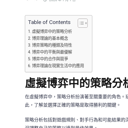
2026 年 1 月 1 日
Table of Contents
虛擬博弈中的策略分析
博弈理論的基本概念
博弈策略的種類及特性
博弈中的平衡與最優解
博弈中的合作與競爭
博弈理論在現實生活中的應用
虛擬博弈中的策略分
在虛擬博弈中，策略分析扮演著至關重要的角色。
此，了解並選擇正確的策略是取得勝利的關鍵。
策略分析包括對遊戲規則、對手行為和可能結果的