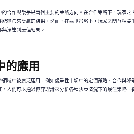
中的合作與競爭是兩個主要的策略方向。在合作策略下，玩家之
往能夠帶來雙贏的結果。然而，在競爭策略下，玩家之間互相競
都無法達到最佳結果。
中的應用
濟領域中被廣泛運用，例如競爭性市場中的定價策略、合作與競
值。人們可以通過博弈理論來分析各種決策情況下的最佳策略，