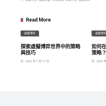
Read More
虛擬博弈
虛擬博
探索虛擬博弈世界中的策略
如何
與技巧
策略
2026 年 7 月 13 日
2026 年