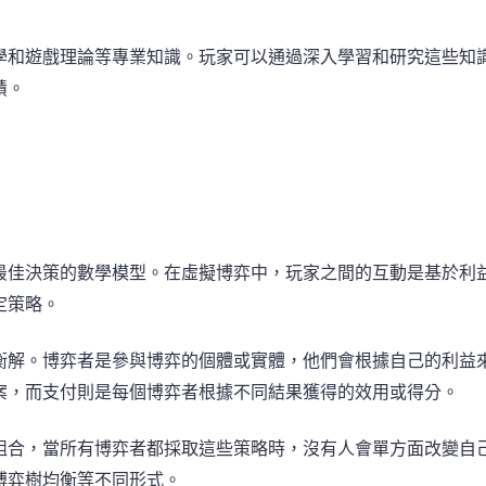
學和遊戲理論等專業知識。玩家可以通過深入學習和研究這些知
績。
最佳決策的數學模型。在虛擬博弈中，玩家之間的互動是基於利
定策略。
衡解。博弈者是參與博弈的個體或實體，他們會根據自己的利益
案，而支付則是每個博弈者根據不同結果獲得的效用或得分。
組合，當所有博弈者都採取這些策略時，沒有人會單方面改變自
博弈樹均衡等不同形式。