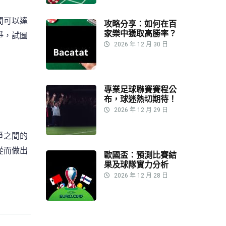
間可以達
攻略分享：如何在百
家樂中獲取高勝率？
爭，試圖
2026 年 12 月 30 日
專業足球聯賽賽程公
布，球迷熱切期待！
2026 年 12 月 29 日
爭之間的
從而做出
歐國盃：預測比賽結
果及球隊實力分析
2026 年 12 月 28 日