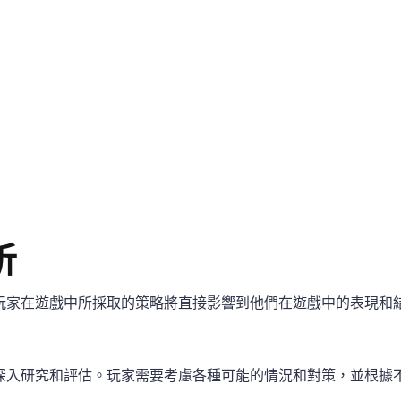
析
玩家在遊戲中所採取的策略將直接影響到他們在遊戲中的表現和
深入研究和評估。玩家需要考慮各種可能的情況和對策，並根據