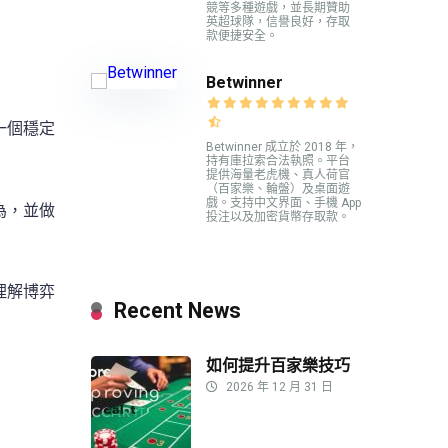
競等多種遊戲，並長期贊助
英超球隊，信譽良好，存取
款便捷安全。
Betwinner
一個穩定
Betwinner 成立於 2018 年，
持有庫拉索合法執照。平台
提供海量老虎機、真人荷官
（百家樂、輪盤）及桌面遊
戲。支持中文界面、手機 App
為，並做
投注以及加密貨幣存取款。
理解博弈
Recent News
如何提升百家樂技巧
2026 年 12 月 31 日