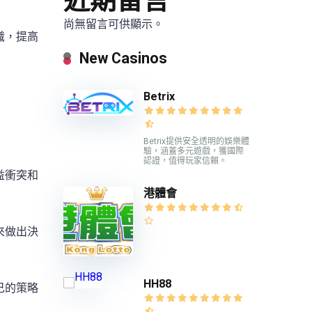
尚無留言可供顯示。
識，提高
New Casinos
Betrix
Betrix提供安全透明的娛樂體
驗，涵蓋多元遊戲，獲國際
認證，值得玩家信賴。
益衝突和
港體會
來做出決
HH88
己的策略