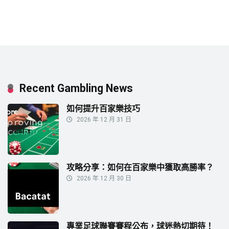
Recent Gambling News
如何提升百家樂技巧
2026 年 12 月 31 日
攻略分享：如何在百家樂中獲取高勝率？
2026 年 12 月 30 日
專業足球聯賽賽程公布，球迷熱切期待！