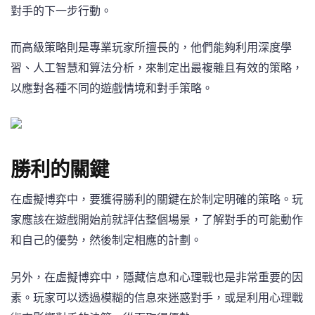
對手的下一步行動。
而高級策略則是專業玩家所擅長的，他們能夠利用深度學
習、人工智慧和算法分析，來制定出最複雜且有效的策略，
以應對各種不同的遊戲情境和對手策略。
勝利的關鍵
在虛擬博弈中，要獲得勝利的關鍵在於制定明確的策略。玩
家應該在遊戲開始前就評估整個場景，了解對手的可能動作
和自己的優勢，然後制定相應的計劃。
另外，在虛擬博弈中，隱藏信息和心理戰也是非常重要的因
素。玩家可以透過模糊的信息來迷惑對手，或是利用心理戰