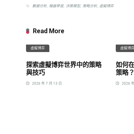
數據分析
,
機器學習
,
決策模型
,
策略分析
,
虛擬博弈
Read More
虛擬博弈
虛擬博
探索虛擬博弈世界中的策略
如何
與技巧
策略
2026 年 7 月 13 日
2026 年