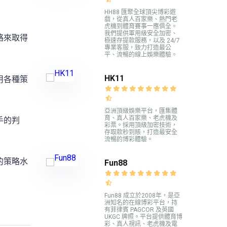
HH88 匯聚全球頂尖博彩遊
戲，從真人百家樂、熱門老
虎機到體育賽事一應俱全。
我們提供軍用級安全加密、
略來取得
極速存提款服務，以及 24/7
專業客服，致力打造最公
平、流暢的線上娛樂體驗。
HK11
用各種策
亞洲頂級娛樂平台，匯集體
育、真人百家樂、老虎機及
手的判
彩票。採用頂級加密技術，
存取款秒到賬，打造最安全
流暢的博彩體驗。
的策略水
Fun88
Fun88 成立於2008年，是亞
洲知名的在線博彩平台，持
有菲律賓 PAGCOR 及英國
UKGC 牌照。平台提供體育博
彩、真人視訊、老虎機及電