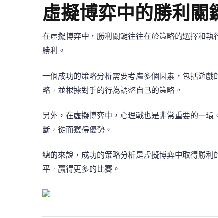
虛擬博弈中的勝利關
在虛擬博弈中，勝利關鍵往往在於策略的選擇和執
勝利。
一個成功的策略分析需要考慮多個因素，包括遊戲
略，並根據對手的行為調整自己的策略。
另外，在虛擬博弈中，心理戰也是非常重要的一環
斷，從而獲得優勢。
總的來說，成功的策略分析是虛擬博弈中取得勝利
平，贏得更多的比賽。