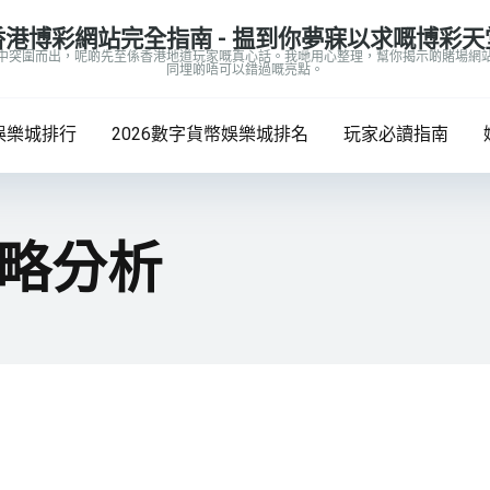
香港博彩網站完全指南 - 揾到你夢寐以求嘅博彩天
中突圍而出，呢啲先至係香港地道玩家嘅真心話。我哋用心整理，幫你揭示啲賭場網
同埋啲唔可以錯過嘅亮點。
娛樂城排行
2026數字貨幣娛樂城排名
玩家必讀指南
略分析