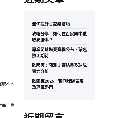
如何提升百家樂技巧
攻略分享：如何在百家樂中獲
取高勝率？
專業足球聯賽賽程公布，球迷
熱切期待！
歐國盃：預測比賽結果及球隊
實力分析
歐國盃2026：預測球隊表現
採取不同
及冠軍熱門
考每一步
近期留言