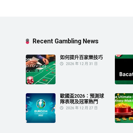
Recent Gambling News
如何提升百家樂技巧
2026 年 12 月 31 日
歐國盃2026：預測球
隊表現及冠軍熱門
2026 年 12 月 27 日