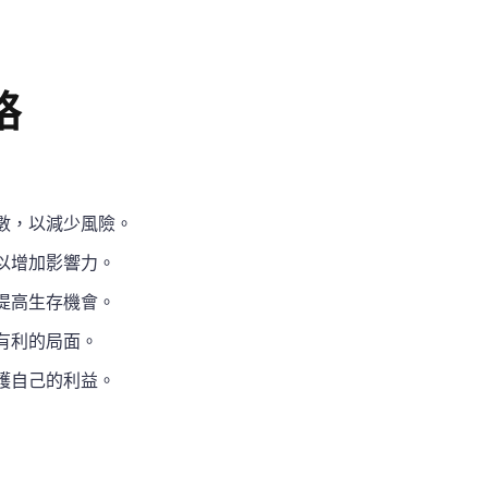
略
數，以減少風險。
以增加影響力。
提高生存機會。
有利的局面。
護自己的利益。