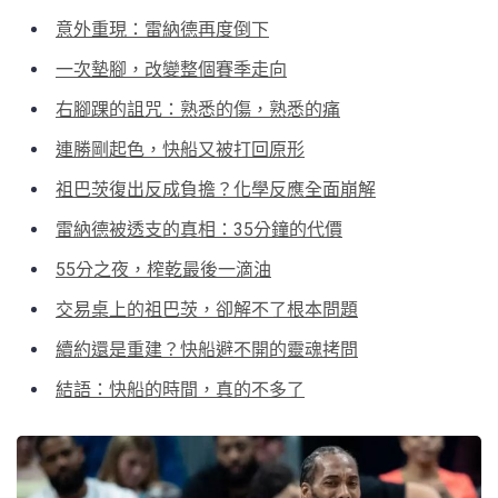
意外重現：雷納德再度倒下
一次墊腳，改變整個賽季走向
右腳踝的詛咒：熟悉的傷，熟悉的痛
連勝剛起色，快船又被打回原形
祖巴茨復出反成負擔？化學反應全面崩解
雷納德被透支的真相：35分鐘的代價
55分之夜，榨乾最後一滴油
交易桌上的祖巴茨，卻解不了根本問題
續約還是重建？快船避不開的靈魂拷問
結語：快船的時間，真的不多了