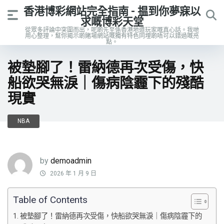
香港博彩網站完全指南 - 揾到你夢寐以
求嘅博彩天堂
從眾多評論中突圍而出，呢啲先至係香港地道玩家嘅真心話。我哋
用心整理，幫你揭示啲賭場網站嘅獨有特色同埋啲唔可以錯過嘅亮
點。
被墊腳了！雷納德再次受傷，快
船欲哭無淚｜傷病陰霾下的殘酷
現實
NBA
by
demoadmin
2026 年 1 月 9 日
Table of Contents
被墊腳了！雷納德再次受傷，快船欲哭無淚｜傷病陰霾下的