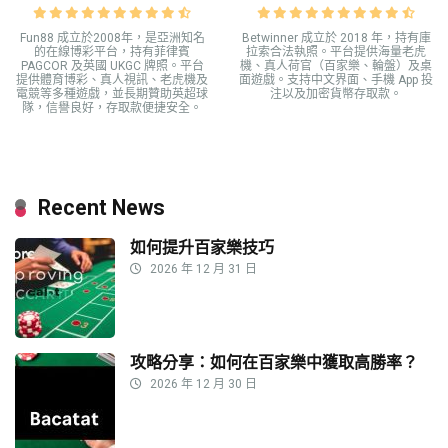
Fun88 成立於2008年，是亞洲知名
Betwinner 成立於 2018 年，持有庫
的在線博彩平台，持有菲律賓
拉索合法執照。平台提供海量老虎
PAGCOR 及英國 UKGC 牌照。平台
機、真人荷官（百家樂、輪盤）及桌
提供體育博彩、真人視訊、老虎機及
面遊戲。支持中文界面、手機 App 投
電競等多種遊戲，並長期贊助英超球
注以及加密貨幣存取款。
隊，信譽良好，存取款便捷安全。
Recent News
如何提升百家樂技巧
2026 年 12 月 31 日
攻略分享：如何在百家樂中獲取高勝率？
2026 年 12 月 30 日