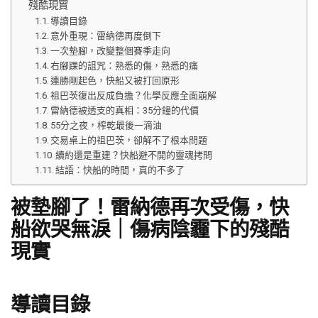
殘酷現實
導讀目錄
意外重現：雷納德再度倒下
一次墊腳，改變整個賽季走向
右腳踝的詛咒：熟悉的傷，熟悉的痛
連勝剛起色，快船又被打回原形
祖巴茨復出反成負擔？化學反應全面崩解
雷納德被透支的真相：35分鐘的代價
55分之夜，榨乾最後一滴油
交易桌上的祖巴茨，卻解不了根本問題
續約還是重建？快船避不開的靈魂拷問
結語：快船的時間，真的不多了
被墊腳了！雷納德再次受傷，快
船欲哭無淚｜傷病陰霾下的殘酷
現實
導讀目錄