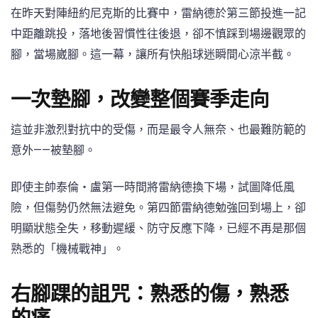
在昨天對陣紐約尼克斯的比賽中，雷納德於第三節投進一記
中距離跳投，落地後習慣性往後退，卻不慎踩到場邊觀眾的
腳，當場崴腳。這一幕，讓所有快船球迷瞬間心涼半截。
一次墊腳，改變整個賽季走向
這並非激烈對抗中的受傷，而是最令人無奈、也最難防範的
意外——被墊腳。
即使主帥泰倫・盧第一時間將雷納德換下場，試圖降低風
險，但傷勢仍然無法避免。第四節雷納德勉強回到場上，卻
明顯狀態全失，移動遲緩、防守反應下降，已經不再是那個
熟悉的「機械戰神」。
右腳踝的詛咒：熟悉的傷，熟悉