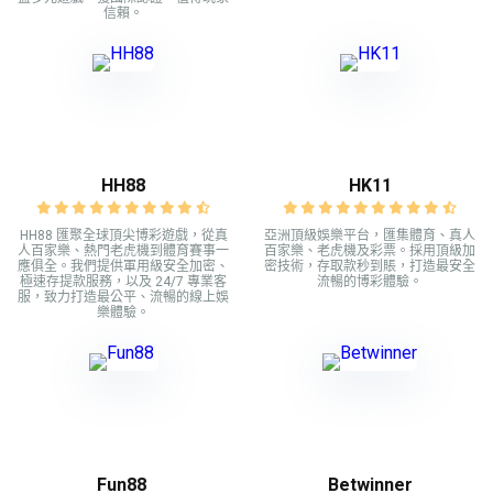
信賴。
HH88
HK11
HH88 匯聚全球頂尖博彩遊戲，從真
亞洲頂級娛樂平台，匯集體育、真人
人百家樂、熱門老虎機到體育賽事一
百家樂、老虎機及彩票。採用頂級加
應俱全。我們提供軍用級安全加密、
密技術，存取款秒到賬，打造最安全
極速存提款服務，以及 24/7 專業客
流暢的博彩體驗。
服，致力打造最公平、流暢的線上娛
樂體驗。
Fun88
Betwinner