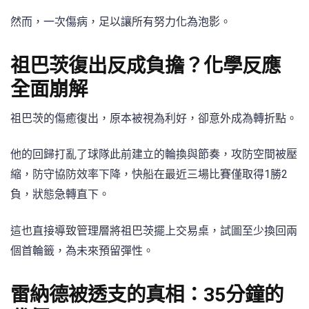
然而，一次傷病，足以讓所有努力化為泡影。
祖巴茨復出反成負擔？化學反應
全面崩解
祖巴茨的傷癒復出，原本被視為利好，卻意外成為轉折點。
他的回歸打亂了球隊此前建立的輪換與節奏，攻防空間被壓
縮，防守協防效率下降，快船在最近三場比賽僅取得1勝2
負，狀態急轉直下。
這也直接導致管理層將祖巴茨擺上交易桌，試圖至少換回兩
個首輪籤，為未來預留彈性。
雷納德被透支的真相：35分鐘的