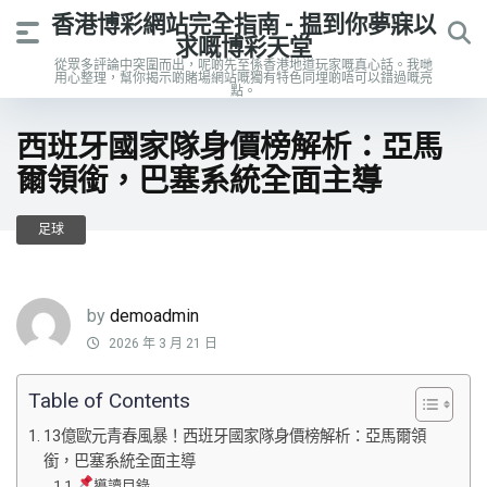
香港博彩網站完全指南 - 揾到你夢寐以
求嘅博彩天堂
從眾多評論中突圍而出，呢啲先至係香港地道玩家嘅真心話。我哋
用心整理，幫你揭示啲賭場網站嘅獨有特色同埋啲唔可以錯過嘅亮
點。
西班牙國家隊身價榜解析：亞馬
爾領銜，巴塞系統全面主導
足球
by
demoadmin
2026 年 3 月 21 日
Table of Contents
13億歐元青春風暴！西班牙國家隊身價榜解析：亞馬爾領
銜，巴塞系統全面主導
導讀目錄