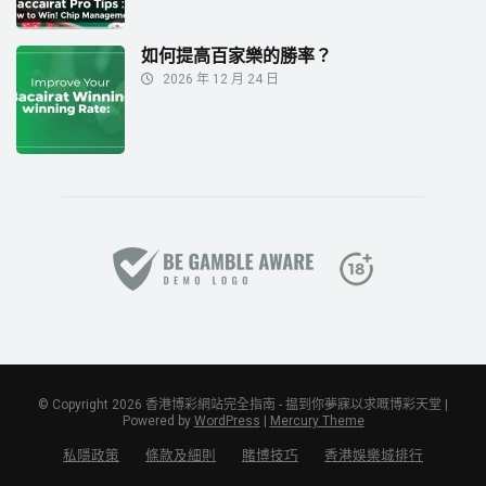
如何提高百家樂的勝率？
2026 年 12 月 24 日
© Copyright 2026 香港博彩網站完全指南 - 揾到你夢寐以求嘅博彩天堂 |
Powered by
WordPress
|
Mercury Theme
私隱政策
條款及細則
賭博技巧
香港娛樂城排行