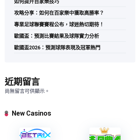
如何提升百家樂技巧
攻略分享：如何在百家樂中獲取高勝率？
專業足球聯賽賽程公布，球迷熱切期待！
歐國盃：預測比賽結果及球隊實力分析
歐國盃2026：預測球隊表現及冠軍熱門
近期留言
尚無留言可供顯示。
New Casinos