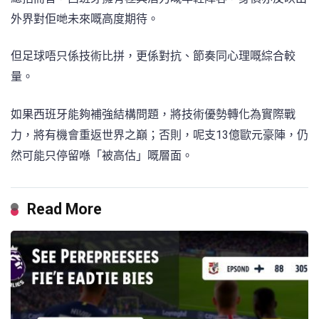
外界對佢哋未來嘅高度期待。
但足球唔只係技術比拼，更係對抗、節奏同心理嘅綜合較
量。
如果西班牙能夠補強結構問題，將技術優勢轉化為實際戰
力，將有機會重返世界之巔；否則，呢支13億歐元豪陣，仍
然可能只停留喺「被高估」嘅層面。
Read More