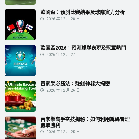
歐國盃：預測比賽結果及球隊實力分析
2026 年 12 月 28 日
歐國盃2026：預測球隊表現及冠軍熱門
2026 年 12 月 27 日
百家樂必勝法：賺錢神器大揭密
2026 年 12 月 26 日
百家樂高手密技揭秘：如何利用籌碼管理
贏取勝利
2026 年 12 月 25 日