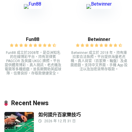
Fun88
Betwinner
Fun88 成立於2008年，是亞洲知名
Betwinner 成立於 2018 年，持有庫
的在線博彩平台，持有菲律賓
拉索合法執照。平台提供海量老虎
PAGCOR 及英國 UKGC 牌照。平台
機、真人荷官（百家樂、輪盤）及桌
提供體育博彩、真人視訊、老虎機及
面遊戲。支持中文界面、手機 App 投
電競等多種遊戲，並長期贊助英超球
注以及加密貨幣存取款。
隊，信譽良好，存取款便捷安全。
Recent News
如何提升百家樂技巧
2026 年 12 月 31 日