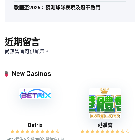
歐國盃2026：預測球隊表現及冠軍熱門
近期留言
尚無留言可供顯示。
New Casinos
Betrix
港體會
Betrix提供安全透明的娛樂體驗，涵