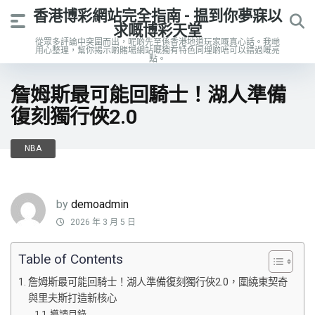
香港博彩網站完全指南 - 揾到你夢寐以
求嘅博彩天堂
從眾多評論中突圍而出，呢啲先至係香港地道玩家嘅真心話。我哋
用心整理，幫你揭示啲賭場網站嘅獨有特色同埋啲唔可以錯過嘅亮
點。
詹姆斯最可能回騎士！湖人準備
復刻獨行俠2.0
NBA
by
demoadmin
2026 年 3 月 5 日
Table of Contents
詹姆斯最可能回騎士！湖人準備復刻獨行俠2.0，圍繞東契奇
與里夫斯打造新核心
導讀目錄