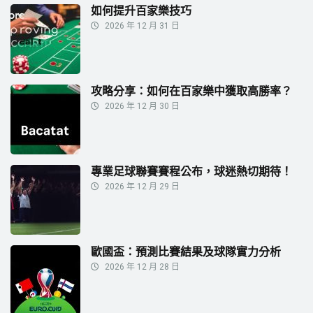
如何提升百家樂技巧
2026 年 12 月 31 日
攻略分享：如何在百家樂中獲取高勝率？
2026 年 12 月 30 日
專業足球聯賽賽程公布，球迷熱切期待！
2026 年 12 月 29 日
歐國盃：預測比賽結果及球隊實力分析
2026 年 12 月 28 日