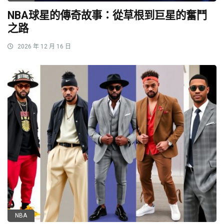
NBA球星的傳奇故事：從草根到巨星的奮鬥
之路
2026 年 12 月 16 日
NBA