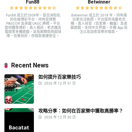
Fun88
Betwinner
Fun88 成立於2008年，是亞洲知名
Betwinner 成立於 2018 年，持有庫
的在線博彩平台，持有菲律賓
拉索合法執照。平台提供海量老虎
PAGCOR 及英國 UKGC 牌照。平台
機、真人荷官（百家樂、輪盤）及桌
提供體育博彩、真人視訊、老虎機及
面遊戲。支持中文界面、手機 App 投
電競等多種遊戲，並長期贊助英超球
注以及加密貨幣存取款。
隊，信譽良好，存取款便捷安全。
Recent News
如何提升百家樂技巧
2026 年 12 月 31 日
攻略分享：如何在百家樂中獲取高勝率？
2026 年 12 月 30 日