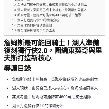
詹姆斯回騎士呼聲高：重聚家鄉球隊的史詩級劇本
湖人現狀：東契奇已成未來核心，詹姆斯如同客人
薪資考量：詹姆斯可能降薪4800萬助騎士組隊
湖人打造獨行俠2.0的策略分析
角色球員與陣容調整重點
聯盟潛在選項與字母哥因素
詹姆斯最可能回騎士！湖人準備
復刻獨行俠2.0，圍繞東契奇與里
夫斯打造新核心
導讀目錄
詹姆斯回騎士呼聲高：重聚家鄉球隊的史詩級劇本
湖人現狀：東契奇已成未來核心，詹姆斯如同客人
薪資考量：詹姆斯可能降薪4800萬助騎士組隊
湖人打造獨行俠2.0的策略分析