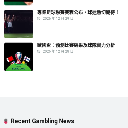
專業足球聯賽賽程公布，球迷熱切期待！
2026 年 12 月 29 日
歐國盃：預測比賽結果及球隊實力分析
2026 年 12 月 28 日
Recent Gambling News