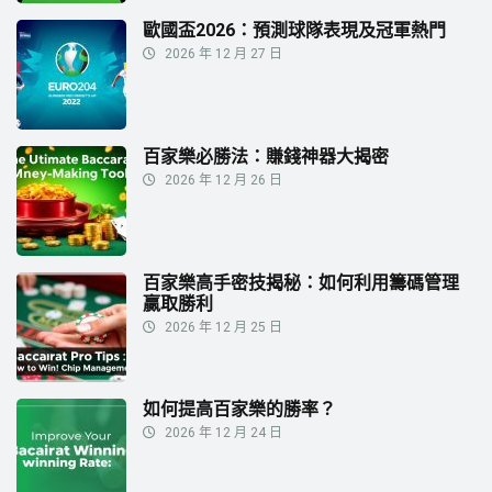
歐國盃2026：預測球隊表現及冠軍熱門
2026 年 12 月 27 日
百家樂必勝法：賺錢神器大揭密
2026 年 12 月 26 日
百家樂高手密技揭秘：如何利用籌碼管理
贏取勝利
2026 年 12 月 25 日
如何提高百家樂的勝率？
2026 年 12 月 24 日