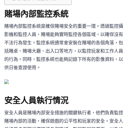
賭場內部監控系統
賭場內部監控系統是確保賭場安全的重要一環。透過監控攝
影機和監控人員，賭場能夠實時監控各個區域，以確保沒有
不法行為發生。監控系統通常會安裝在賭場的各個角落，包
括賭桌、賭場大廳、出入口等地方，以監控玩家和工作人員
的行為。同時，監控系統也能夠記錄下所有的影像資料，以
供日後查證使用。
安全人員執行情況
安全人員是賭場內部安全措施的關鍵執行者，他們負責監控
賭場內部的活動，確保遊戲的公平性和玩家的安全。安全人