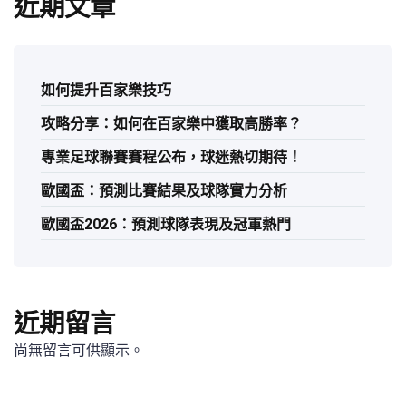
近期文章
如何提升百家樂技巧
攻略分享：如何在百家樂中獲取高勝率？
專業足球聯賽賽程公布，球迷熱切期待！
歐國盃：預測比賽結果及球隊實力分析
歐國盃2026：預測球隊表現及冠軍熱門
近期留言
尚無留言可供顯示。