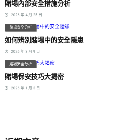
賭場內部安全措施分析
2026 年 4 月 25 日
賭場安全分析
如何辨別賭場中的安全隱患
2026 年 3 月 9 日
賭場安全分析
賭場保安技巧大揭密
2026 年 1 月 3 日