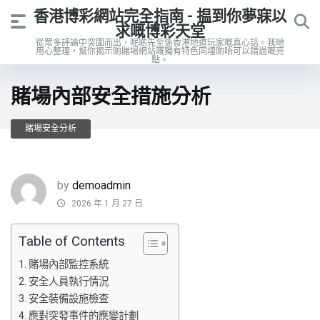
香港博彩網站完全指南 - 揾到你夢寐以
求嘅博彩天堂
從眾多評論中突圍而出，呢啲先至係香港地道玩家嘅真心話。我哋
用心整理，幫你揭示啲賭場網站嘅獨有特色同埋啲唔可以錯過嘅亮
點。
賭場內部安全措施分析
賭場安全分析
by
demoadmin
2026 年 1 月 27 日
Table of Contents
賭場內部監控系統
安全人員執行情況
安全裝備設施檢查
應對突發事件的應變計劃