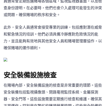
員通常會定期巡邏賭場各個區域，監視監視器畫面，以及檢
查身份證明。在必要時，他們也會介入處理可能發生的沖突
或問題，確保賭場的秩序和安全。
此外，安全人員通常會接受專業的訓練，包括應對潛在威脅
和緊急情況的培訓。他們必須具備冷靜應對危險情況的能
力，並且能夠有效地與其他安全人員和賭場管理層協作，以
確保賭場的運作順利。
安全裝備設施檢查
在賭場內部，安全裝備設施的檢查是非常重要的環節。這些
安全裝備包括監視攝像頭、閉路電視監控系統、金屬探測
器、安全門等。這些設施需要定期進行檢查和維護，確保其
正常運作。特別是在繁忙的賭場營業時間，這些安全裝備的