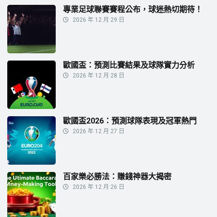
專業足球聯賽賽程公布，球迷熱切期待！
2026 年 12 月 29 日
歐國盃：預測比賽結果及球隊實力分析
2026 年 12 月 28 日
歐國盃2026：預測球隊表現及冠軍熱門
2026 年 12 月 27 日
百家樂必勝法：賺錢神器大揭密
2026 年 12 月 26 日