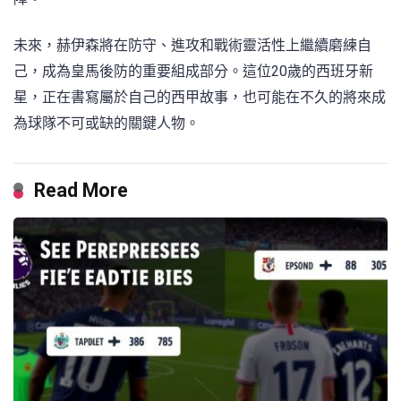
未來，赫伊森將在防守、進攻和戰術靈活性上繼續磨練自
己，成為皇馬後防的重要組成部分。這位20歲的西班牙新
星，正在書寫屬於自己的西甲故事，也可能在不久的將來成
為球隊不可或缺的關鍵人物。
Read More