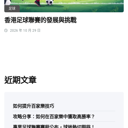
足球
香港足球聯賽的發展與挑戰
2026 年 10 月 29 日
近期文章
如何提升百家樂技巧
攻略分享：如何在百家樂中獲取高勝率？
專業足球聯賽賽程公布，球迷熱切期待！