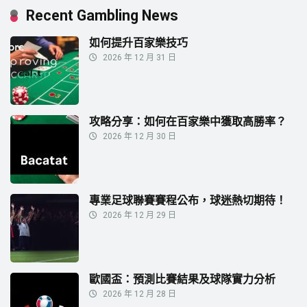
Recent Gambling News
如何提升百家樂技巧
2026 年 12 月 31 日
攻略分享：如何在百家樂中獲取高勝率？
2026 年 12 月 30 日
專業足球聯賽賽程公布，球迷熱切期待！
2026 年 12 月 29 日
歐國盃：預測比賽結果及球隊實力分析
2026 年 12 月 28 日