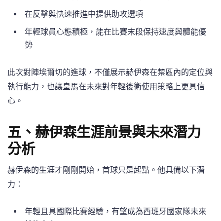
在反擊與快速推進中提供助攻選項
年輕球員心態積極，能在比賽末段保持速度與體能優
勢
此次對陣埃爾切的進球，不僅展示赫伊森在禁區內的定位與
執行能力，也讓皇馬在未來對年輕後衛使用策略上更具信
心。
五、赫伊森生涯前景與未來潛力
分析
赫伊森的生涯才剛剛開始，首球只是起點。他具備以下潛
力：
年輕且具國際比賽經驗，有望成為西班牙國家隊未來