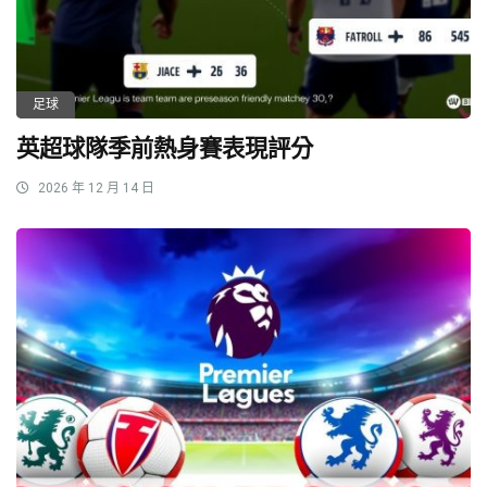
足球
英超球隊季前熱身賽表現評分
2026 年 12 月 14 日