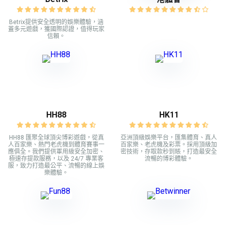
Betrix提供安全透明的娛樂體驗，涵
蓋多元遊戲，獲國際認證，值得玩家
信賴。
HH88
HK11
HH88 匯聚全球頂尖博彩遊戲，從真
亞洲頂級娛樂平台，匯集體育、真人
人百家樂、熱門老虎機到體育賽事一
百家樂、老虎機及彩票。採用頂級加
應俱全。我們提供軍用級安全加密、
密技術，存取款秒到賬，打造最安全
極速存提款服務，以及 24/7 專業客
流暢的博彩體驗。
服，致力打造最公平、流暢的線上娛
樂體驗。