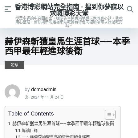
香港博彩網站完全指南 - 揾到你夢寐以
求嘅博彩天堂
從眾多評論中突圍而出，呢啲先至係香港地道玩家嘅真心話。我哋
用心整理，幫你揭示啲賭場網站嘅獨有特色同埋啲唔可以錯過嘅亮
點。
赫伊森斬獲皇馬生涯首球——本季
西甲最年輕進球後衛
足球
by
demoadmin
2024 年 11 月 24 日
Table of Contents
赫伊森斬獲皇馬生涯首球——本季西甲最年輕進球後衛
導讀目錄
一、赫伊森加盟皇馬的背景與轉會經歷