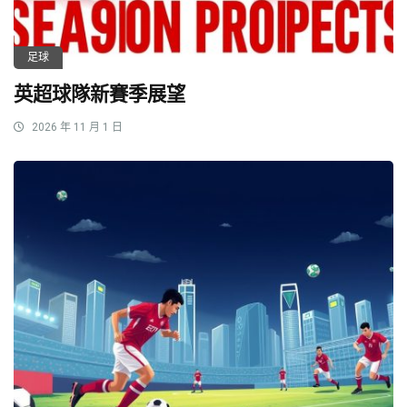
足球
英超球隊新賽季展望
2026 年 11 月 1 日