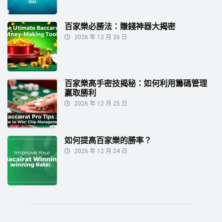
百家樂必勝法：賺錢神器大揭密
2026 年 12 月 26 日
百家樂高手密技揭秘：如何利用籌碼管理
贏取勝利
2026 年 12 月 25 日
如何提高百家樂的勝率？
2026 年 12 月 24 日