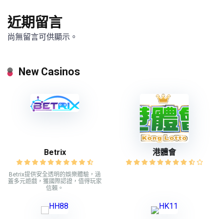
近期留言
尚無留言可供顯示。
New Casinos
Betrix
港體會
Betrix提供安全透明的娛樂體驗，涵
蓋多元遊戲，獲國際認證，值得玩家
信賴。