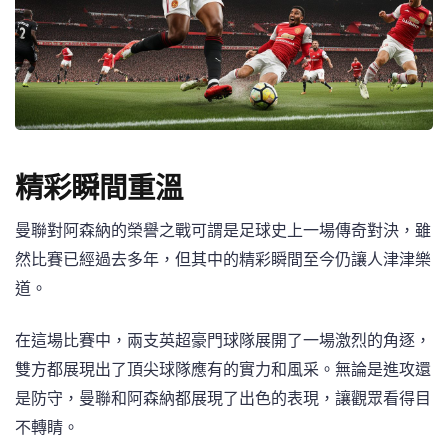
精彩瞬間重溫
曼聯對阿森納的榮譽之戰可謂是足球史上一場傳奇對決，雖
然比賽已經過去多年，但其中的精彩瞬間至今仍讓人津津樂
道。
在這場比賽中，兩支英超豪門球隊展開了一場激烈的角逐，
雙方都展現出了頂尖球隊應有的實力和風采。無論是進攻還
是防守，曼聯和阿森納都展現了出色的表現，讓觀眾看得目
不轉睛。