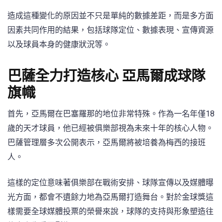
造成這種變化的原因並不只是單純的數據差距，而是多方面
因素共同作用的結果，包括球隊定位、數據表現、宣傳資源
以及球員本身的健康狀況等。
巴薩全力打造核心 亞馬爾成球隊
旗幟
首先，亞馬爾在巴塞羅那的地位非常特殊。作為一名年僅18
歲的天才球員，他已經被俱樂部視為未來十年的核心人物。
巴薩管理層多次公開表示，亞馬爾將被培養為梅西的接班
人。
這樣的定位意味著俱樂部在戰術安排、球隊宣傳以及媒體曝
光方面，都會不遺餘力地為亞馬爾打造舞台。對於金球獎這
樣需要全球媒體投票的榮譽來說，球隊的支持與形象塑造往