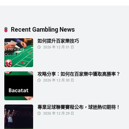
Recent Gambling News
如何提升百家樂技巧
2026 年 12 月 31 日
攻略分享：如何在百家樂中獲取高勝率？
2026 年 12 月 30 日
專業足球聯賽賽程公布，球迷熱切期待！
2026 年 12 月 29 日