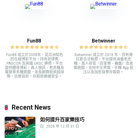
Fun88
Betwinner
Fun88 成立於2008年，是亞洲知名
Betwinner 成立於 2018 年，持有庫
的在線博彩平台，持有菲律賓
拉索合法執照。平台提供海量老虎
PAGCOR 及英國 UKGC 牌照。平台
機、真人荷官（百家樂、輪盤）及桌
提供體育博彩、真人視訊、老虎機及
面遊戲。支持中文界面、手機 App 投
電競等多種遊戲，並長期贊助英超球
注以及加密貨幣存取款。
隊，信譽良好，存取款便捷安全。
Recent News
如何提升百家樂技巧
2026 年 12 月 31 日