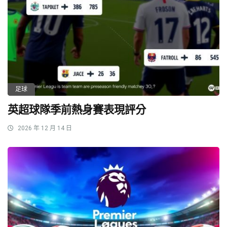
足球
英超球隊季前熱身賽表現評分
2026 年 12 月 14 日