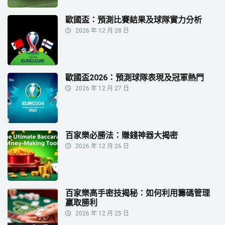
歐國盃：預測比賽結果及球隊實力分析
2026 年 12 月 28 日
歐國盃2026：預測球隊表現及冠軍熱門
2026 年 12 月 27 日
百家樂必勝法：賺錢神器大揭密
2026 年 12 月 26 日
百家樂高手密技揭秘：如何利用籌碼管理
贏取勝利
2026 年 12 月 25 日