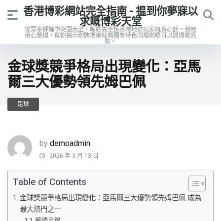
香港博彩網站完全指南 - 揾到你夢寐以
求嘅博彩天堂
從眾多評論中突圍而出，呢啲先至係香港地道玩家嘅真心話。我哋
用心整理，幫你揭示啲賭場網站嘅獨有特色同埋啲唔可以錯過嘅亮
點。
金球獎競爭格局出現變化：亞馬
爾三大優勢領先姆巴佩
足球
by
demoadmin
2026 年 3 月 13 日
Table of Contents
金球獎競爭格局出現變化：亞馬爾三大優勢領先姆巴佩 成為
最大熱門之一
導讀目錄