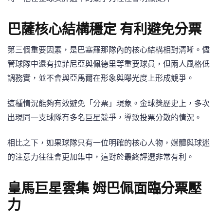
巴薩核心結構穩定 有利避免分票
第三個重要因素，是巴塞羅那隊內的核心結構相對清晰。儘
管球隊中還有拉菲尼亞與佩德里等重要球員，但兩人風格低
調務實，並不會與亞馬爾在形象與曝光度上形成競爭。
這種情況能夠有效避免「分票」現象。金球獎歷史上，多次
出現同一支球隊有多名巨星競爭，導致投票分散的情況。
相比之下，如果球隊只有一位明確的核心人物，媒體與球迷
的注意力往往會更加集中，這對於最終評選非常有利。
皇馬巨星雲集 姆巴佩面臨分票壓
力