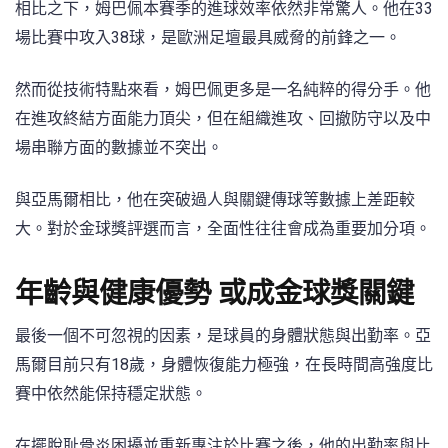
相比之下，姆巴佩本賽季的進球效率依然非常驚人。他在33
場比賽中攻入38球，是歐洲足壇最具威脅的前鋒之一。
然而從技術特點來看，姆巴佩更多是一名純粹的得分手。他
在進攻終結方面能力頂尖，但在組織進攻、回撤防守以及中
場串聯方面的數據並不突出。
與亞馬爾相比，他在突破過人與關鍵傳球等數據上差距較
大。對於金球獎評選而言，全面性往往會成為重要加分項。
年齡與健康優勢 或成金球獎關鍵
最後一個不可忽視的因素，是球員的身體狀態與出勤率。亞
馬爾目前只有18歲，身體恢復能力極強，在長時間高強度比
賽中依然能保持穩定狀態。
在擺脫耻骨炎困擾並重新專注於比賽之後，他的出勤率與比