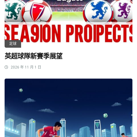
足球
英超球隊新賽季展望
2026 年 11 月 1 日