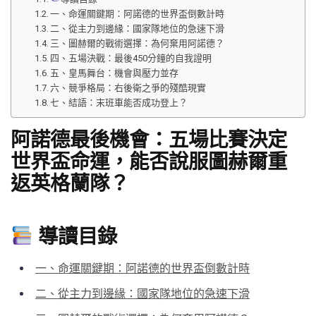
一、命運關鍵期：阿諾德的世界盃倒數計時
二、從主力到邊緣：國家隊地位的急速下滑
三、圖赫爾的戰術選擇：為何棄用阿諾德？
四、五場決戰：最後450分鐘的自我證明
五、皇馬舞台：機會與壓力並存
六、競爭格局：右後衛之爭的殘酷現實
七、結語：末班車能否成功登上？
阿諾德最後機會：五場比賽決定
世界盃命運，能否說服圖赫爾重
返英格蘭隊？
導讀目錄
一、命運關鍵期：阿諾德的世界盃倒數計時
二、從主力到邊緣：國家隊地位的急速下滑