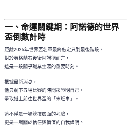
一、命運關鍵期：阿諾德的世界
盃倒數計時
距離2026年世界盃名單最終敲定只剩最後階段，
對於英格蘭右後衛阿諾德而言，
這是一段關乎職業生涯的重要時刻。
根據最新消息，
他只剩下五場比賽的時間來證明自己，
爭取搭上前往世界盃的「末班車」。
這不僅是一場競技層面的考驗，
更是一場關於信任與價值的自我證明。