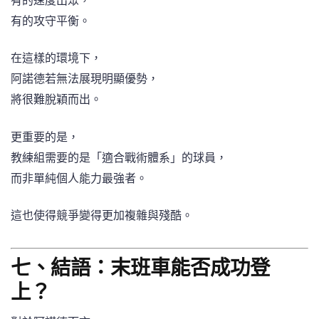
有的速度出眾，
有的攻守平衡。
在這樣的環境下，
阿諾德若無法展現明顯優勢，
將很難脫穎而出。
更重要的是，
教練組需要的是「適合戰術體系」的球員，
而非單純個人能力最強者。
這也使得競爭變得更加複雜與殘酷。
七、結語：末班車能否成功登
上？