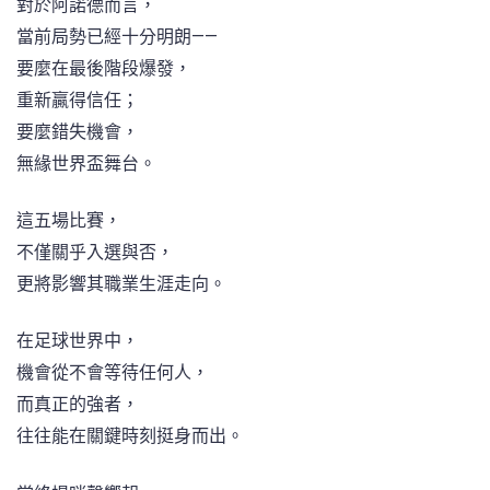
對於阿諾德而言，
當前局勢已經十分明朗——
要麼在最後階段爆發，
重新贏得信任；
要麼錯失機會，
無緣世界盃舞台。
這五場比賽，
不僅關乎入選與否，
更將影響其職業生涯走向。
在足球世界中，
機會從不會等待任何人，
而真正的強者，
往往能在關鍵時刻挺身而出。