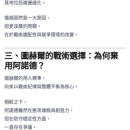
其地位迅速邊緣化。
傷病固然是一大原因，
但更深層的問題，
在於戰術適配性與競爭環境的改變。
三、圖赫爾的戰術選擇：為何棄
用阿諾德？
圖赫爾的用人標準，
向來以戰術紀律與整體平衡為核心。
相較之下，
阿諾德雖然在進攻端極具創造力，
但在防守穩定性方面，
一直存在爭議。