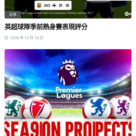
足球
英超球隊季前熱身賽表現評分
2026 年 12 月 14 日