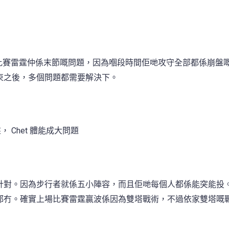
行者。呢場比賽雷霆仲係末節嘅問題，因為嗰段時間佢哋攻守全部都係崩盤
束之後，多個問題都需要解決下。
針對。因為步行者就係五小陣容，而且佢哋每個人都係能突能投
都冇。確實上場比賽雷霆贏波係因為雙塔戰術，不過依家雙塔嘅