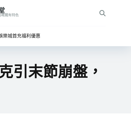
堂
站嘅獨有特色
娛樂城首充福利優惠
馬克引末節崩盤，