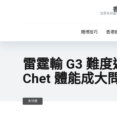
從眾多評論
賭博技巧
香港
雷霆輸 G3 
Chet 體能成大
未分類