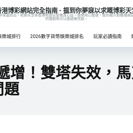
香港博彩網站完全指南 - 揾到你夢寐以求嘅博彩天
中突圍而出，呢啲先至係香港地道玩家嘅真心話。我哋用心整理，幫你揭示啲賭場網
同埋啲唔可以錯過嘅亮點。
娛樂城排行
2026數字貨幣娛樂城排名
玩家必讀指南
難度遞增！雙塔失效，
問題