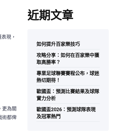
近期文章
嘅表現，
如何提升百家樂技巧
攻略分享：如何在百家樂中獲
取高勝率？
專業足球聯賽賽程公布，球迷
熱切期待！
歐國盃：預測比賽結果及球隊
實力分析
。更為關
歐國盃2026：預測球隊表現
及冠軍熱門
戰術都俾