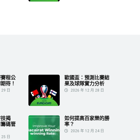
賽賽程公
歐國盃：預測比賽結
切期待！
果及球隊實力分析
 29 日
2026 年 12 月 28 日
密技揭
如何提高百家樂的勝
用籌碼管
率？
2026 年 12 月 24 日
 25 日