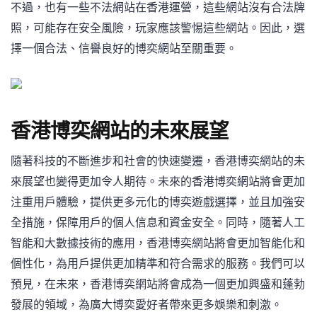
不過，也有一些不法網站在香港運營，這些網站沒有合法牌
照，可能存在安全風險，玩家應該警惕這些網站。因此，選
擇一個合法、信譽良好的博奕網站至關重要。
香港博奕網站的未來展望
隨著科技的不斷進步和社會的快速變遷，香港博奕網站的未
來展望也變得更加令人期待。未來的香港博奕網站將會更加
注重用戶體驗，提供更多元化的博奕遊戲選擇，並且加強安
全措施，保障用戶的個人信息和資金安全。同時，隨著人工
智能和大數據技術的應用，香港博奕網站將會更加智能化和
個性化，為用戶提供更加精準和符合需求的服務。我們可以
預見，在未來，香港博奕網站將會成為一個更加興盛和蓬勃
發展的領域，為廣大博奕愛好者帶來更多娛樂和刺激。