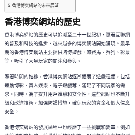
香港博奕網站的未來展望
香港博奕網站的歷史
香港博奕網站的歷史可以追溯至二十一世紀初，隨著互聯網
的普及和科技的進步，越來越多的博奕網站開始涌現。最早
期的香港博奕網站主要提供賭博遊戲，如賽馬、賽狗、彩票
等，吸引了大量玩家的關注和參與。
隨著時間的推移，香港博奕網站逐漸擴展了遊戲種類，包括
運動博彩、真人娛樂、電子遊戲等，滿足了不同玩家的需
求。同時，為了提升用戶體驗和安全性，這些網站也不斷升
級和改進技術，加強防護措施，確保玩家的資金和個人信息
安全。
香港博奕網站的發展過程中也經歷了一些挑戰和變革，例如