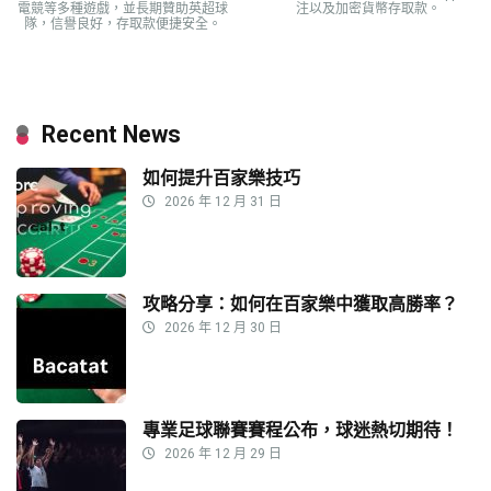
電競等多種遊戲，並長期贊助英超球
注以及加密貨幣存取款。
隊，信譽良好，存取款便捷安全。
Recent News
如何提升百家樂技巧
2026 年 12 月 31 日
攻略分享：如何在百家樂中獲取高勝率？
2026 年 12 月 30 日
專業足球聯賽賽程公布，球迷熱切期待！
2026 年 12 月 29 日