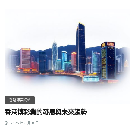
香港博奕網站
香港博彩業的發展與未來趨勢
2026 年 6 月 8 日