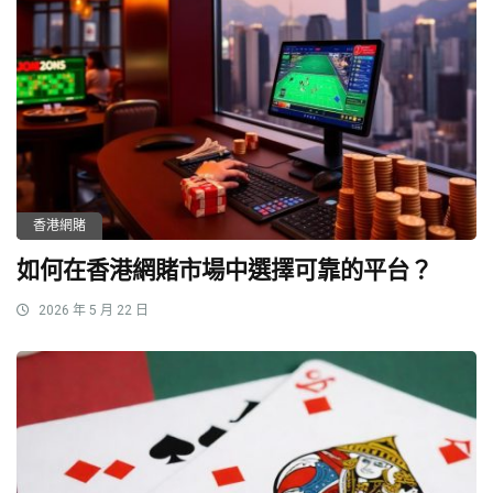
香港網賭
如何在香港網賭市場中選擇可靠的平台？
2026 年 5 月 22 日