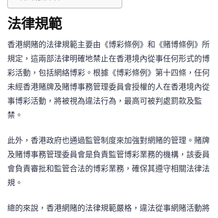
法律規範
香港網賭的法律規範主要由《博彩條例》和《賭博條例》所
規定，這兩部法律明確地禁止在香港境內從事任何形式的博
彩活動，包括網絡博彩。根據《博彩條例》第十四條，任何
未經香港賭牌及賭博事務管理委員會授權的人在香港境內從
事博彩活動，將被視為違法行為，最高可被判處罰款及監
禁。
此外，香港政府也通過監管制度來加強對網賭的管理。賭牌
及賭博事務管理委員會是負責監管博彩業務的機構，該委員
會負責審批和監管合法的博彩業務，確保其遵守相關法律法
規。
總的來說，香港網賭的法律規範嚴格，違法從事網賭活動將