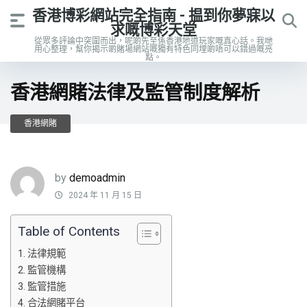
香港博彩網站完全指南 - 揾到你夢寐以
求嘅博彩天堂
從眾多評論中突圍而出，呢啲先至係香港地道玩家嘅真心話。我哋
用心整理，幫你揭示啲賭場網站嘅獨有特色同埋啲唔可以錯過嘅亮
點。
香港網賭法律及監管制度解析
香港網賭
by
demoadmin
2024 年 11 月 15 日
Table of Contents
法律規範
監管機構
監管措施
合法網賭平台