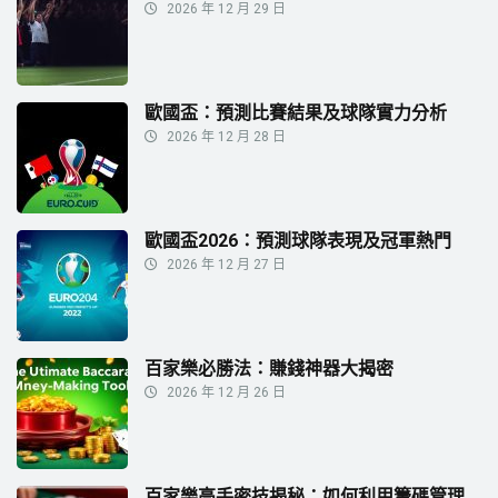
2026 年 12 月 29 日
歐國盃：預測比賽結果及球隊實力分析
2026 年 12 月 28 日
歐國盃2026：預測球隊表現及冠軍熱門
2026 年 12 月 27 日
百家樂必勝法：賺錢神器大揭密
2026 年 12 月 26 日
百家樂高手密技揭秘：如何利用籌碼管理