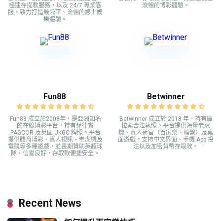
極速存提款服務，以及 24/7 專業客
流暢的博彩體驗。
服，致力打造最公平、流暢的線上娛
樂體驗。
Fun88
Betwinner
Fun88 成立於2008年，是亞洲知名
Betwinner 成立於 2018 年，持有庫
的在線博彩平台，持有菲律賓
拉索合法執照。平台提供海量老虎
PAGCOR 及英國 UKGC 牌照。平台
機、真人荷官（百家樂、輪盤）及桌
提供體育博彩、真人視訊、老虎機及
面遊戲。支持中文界面、手機 App 投
電競等多種遊戲，並長期贊助英超球
注以及加密貨幣存取款。
隊，信譽良好，存取款便捷安全。
Recent News