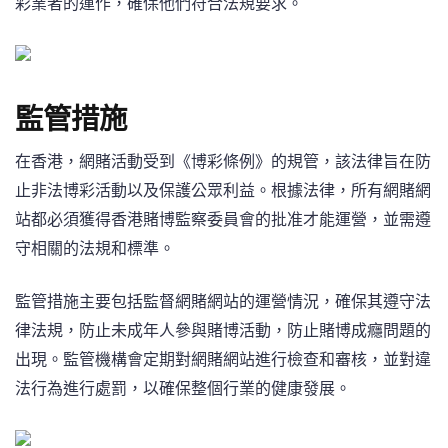
彩業者的運作，確保他們符合法規要求。
監管措施
在香港，網賭活動受到《博彩條例》的規管，該法律旨在防
止非法博彩活動以及保護公眾利益。根據法律，所有網賭網
站都必須獲得香港賭博監察委員會的批准才能運營，並需遵
守相關的法規和標準。
監管措施主要包括監督網賭網站的運營情況，確保其遵守法
律法規，防止未成年人參與賭博活動，防止賭博成癮問題的
出現。監管機構會定期對網賭網站進行檢查和審核，並對違
法行為進行處罰，以確保整個行業的健康發展。