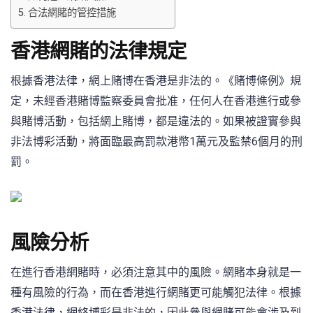
合法網賭的管控措施
香港網賭的法律規定
根據香港法律，網上賭博在香港是非法的。《賭博條例》規
定，未經香港賭博監察委員會批准，任何人在香港進行或參
與賭博活動，包括網上賭博，都是違法的。如果被證實參與
非法博彩活動，將面臨最高罰款港幣1萬元及監禁6個月的刑
罰。
風險分析
在進行香港網賭時，必須注意其中的風險。網賭本身就是一
種有風險的行為，而在香港進行網賭更可能觸犯法律。根據
香港法律，網絡博彩是非法的，因此參與網賭可能會涉及到