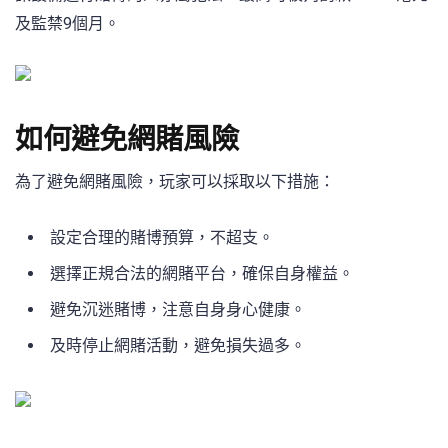
及監禁9個月。
如何避免網賭風險
為了避免網賭風險，玩家可以採取以下措施：
設定合理的賭博預算，不超支。
選擇正規合法的網賭平台，確保自身權益。
避免沉迷賭博，注意自身身心健康。
及時停止網賭活動，避免損失過多。