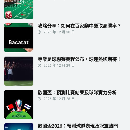
攻略分享：如何在百家樂中獲取高勝率？
2026 年 12 月 30 日
專業足球聯賽賽程公布，球迷熱切期待！
2026 年 12 月 29 日
歐國盃：預測比賽結果及球隊實力分析
2026 年 12 月 28 日
歐國盃2026：預測球隊表現及冠軍熱門