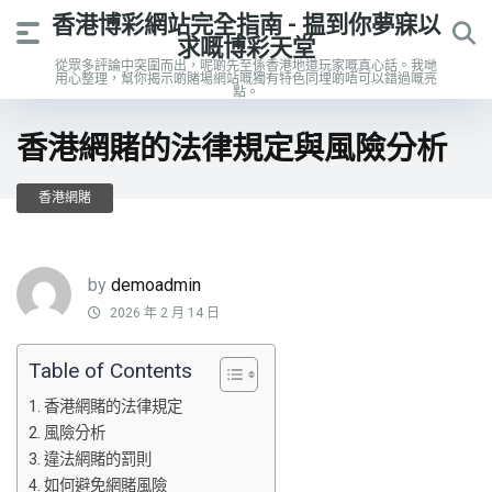
香港博彩網站完全指南 - 揾到你夢寐以
求嘅博彩天堂
從眾多評論中突圍而出，呢啲先至係香港地道玩家嘅真心話。我哋
用心整理，幫你揭示啲賭場網站嘅獨有特色同埋啲唔可以錯過嘅亮
點。
香港網賭的法律規定與風險分析
香港網賭
by
demoadmin
2026 年 2 月 14 日
Table of Contents
香港網賭的法律規定
風險分析
違法網賭的罰則
如何避免網賭風險