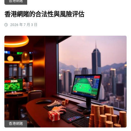
香港網賭
香港網賭的合法性與風險评估
2026 年 7 月 3 日
香港網賭