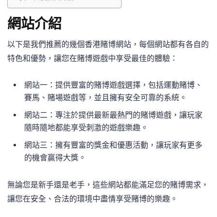
網站介紹
以下是我們推薦的幾個香港賭博網站，每個網站都有各自的
特色和優勢，讓您在賭博遊戲中享受最佳的體驗：
網站一：提供豐富的賭博遊戲選擇，包括運動賭博、
賽馬、賭場遊戲等，並且擁有安全可靠的系統。
網站二：專注於提供最新最熱門的賭博遊戲，讓玩家
隨時隨地都能享受刺激的遊戲樂趣。
網站三：擁有豐富的獎金和優惠活動，讓玩家有更多
的機會贏得大獎。
無論您是新手還是老手，這些網站都能滿足您的賭博需求，
讓您在安全、合法的環境中盡情享受賭博的樂趣。