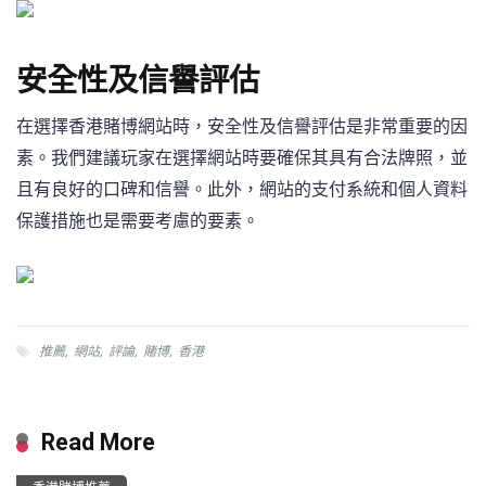
安全性及信譽評估
在選擇香港賭博網站時，安全性及信譽評估是非常重要的因
素。我們建議玩家在選擇網站時要確保其具有合法牌照，並
且有良好的口碑和信譽。此外，網站的支付系統和個人資料
保護措施也是需要考慮的要素。
推薦
,
網站
,
評論
,
賭博
,
香港
Read More