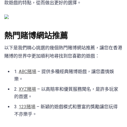
款遊戲的特點，從而做出更好的選擇。
熱門賭博網站推薦
以下是我們精心挑選的幾個熱門賭博網站推薦，讓您在香港
賭博的世界中更加順利地尋找到您喜歡的遊戲：
1.
ABC賭場
– 提供多種經典賭博遊戲，讓您盡情娛
樂。
2.
XYZ賭場
– 以高賠率和優質服務聞名，是許多玩家
的首選。
3.
123賭場
– 新穎的遊戲模式和豐富的獎勵讓您玩得
不亦樂乎。