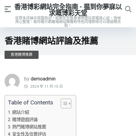
香港博彩網站完全指南 - 揾到你夢寐以
求嘅博彩天堂
從眾多評論中突圍而出，呢啲先至係香港地道玩家嘅真心話。我哋
用心整理，幫你揭示啲賭場網站嘅獨有特色同埋啲唔可以錯過嘅亮
點。
香港賭博網站評論及推薦
香港賭博推薦
by
demoadmin
2024 年 11 月 10 日
Table of Contents
網站介紹
賭博遊戲評論
熱門賭博網站推薦
安全性及信譽評估