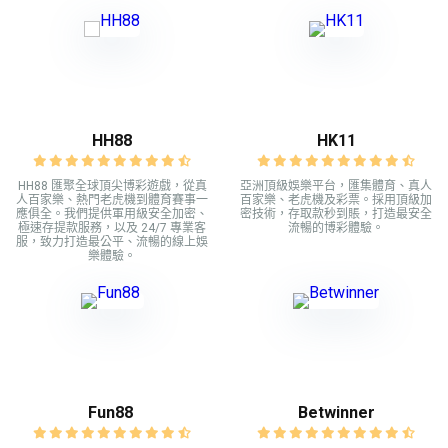
HH88
HK11
HH88 匯聚全球頂尖博彩遊戲，從真
亞洲頂級娛樂平台，匯集體育、真人
人百家樂、熱門老虎機到體育賽事一
百家樂、老虎機及彩票。採用頂級加
應俱全。我們提供軍用級安全加密、
密技術，存取款秒到賬，打造最安全
極速存提款服務，以及 24/7 專業客
流暢的博彩體驗。
服，致力打造最公平、流暢的線上娛
樂體驗。
Fun88
Betwinner