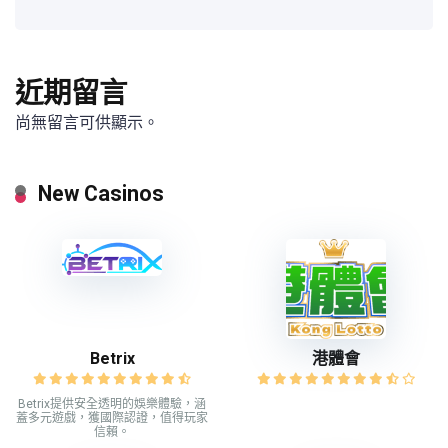
近期留言
尚無留言可供顯示。
New Casinos
Betrix
港體會
Betrix提供安全透明的娛樂體驗，涵
蓋多元遊戲，獲國際認證，值得玩家
信賴。