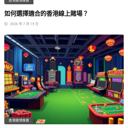
香港賭博推薦
如何選擇適合的香港線上賭場？
2026 年 7 月 19 日
香港賭博推薦