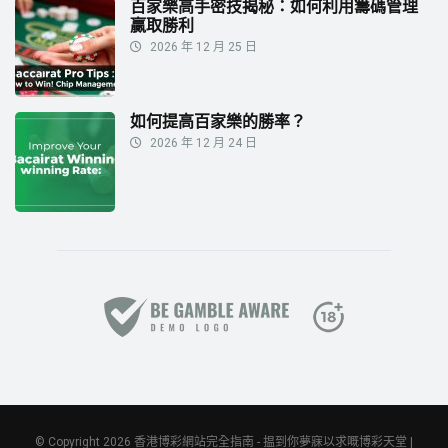
百家樂高手密技揭秘：如何利用籌碼管理
贏取勝利
2026 年 12 月 25 日
如何提高百家樂的勝率？
2026 年 12 月 24 日
© Copyright 2026 香港博彩網站完全指南 - 揾到你夢寐以求嘅博彩天堂 |