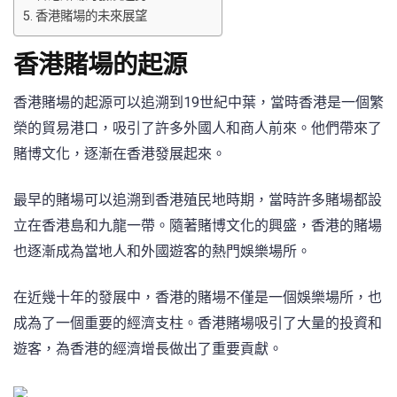
香港賭場的未來展望
香港賭場的起源
香港賭場的起源可以追溯到19世紀中葉，當時香港是一個繁
榮的貿易港口，吸引了許多外國人和商人前來。他們帶來了
賭博文化，逐漸在香港發展起來。
最早的賭場可以追溯到香港殖民地時期，當時許多賭場都設
立在香港島和九龍一帶。隨著賭博文化的興盛，香港的賭場
也逐漸成為當地人和外國遊客的熱門娛樂場所。
在近幾十年的發展中，香港的賭場不僅是一個娛樂場所，也
成為了一個重要的經濟支柱。香港賭場吸引了大量的投資和
遊客，為香港的經濟增長做出了重要貢獻。