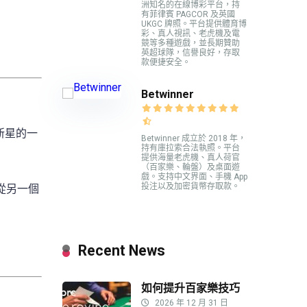
洲知名的在線博彩平台，持
有菲律賓 PAGCOR 及英國
UKGC 牌照。平台提供體育博
彩、真人視訊、老虎機及電
競等多種遊戲，並長期贊助
英超球隊，信譽良好，存取
款便捷安全。
Betwinner
新星的一
Betwinner 成立於 2018 年，
持有庫拉索合法執照。平台
提供海量老虎機、真人荷官
（百家樂、輪盤）及桌面遊
戲。支持中文界面、手機 App
投注以及加密貨幣存取款。
從另一個
Recent News
如何提升百家樂技巧
2026 年 12 月 31 日