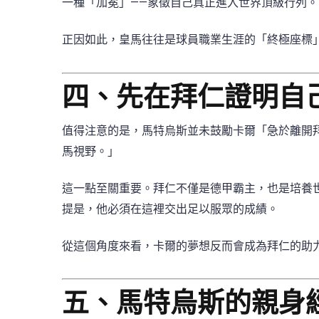
一種「加冕」——象徵自己真正進入世界頂級行列。
正因如此，皇馬往往是球員職業生涯的「終極座標
四、先在拜仁證明自
值得注意的是，馬特烏斯並未鼓勵卡爾「急於離開
馬視野。」
這一點至關重要。拜仁不僅是德甲霸主，也是培養
提是，他必須在這裡交出足以服眾的成績。
從這個角度來看，卡爾的夢想反而會成為拜仁的助
五、馬特烏斯的親身