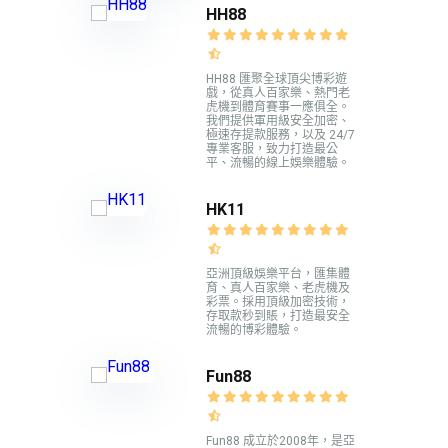
HH88
HH88 匯聚全球頂尖博彩遊
戲，從真人百家樂、熱門老
虎機到體育賽事一應俱全。
我們提供軍用級安全加密、
極速存提款服務，以及 24/7
專業客服，致力打造最公
平、流暢的線上娛樂體驗。
HK11
亞洲頂級娛樂平台，匯集體
育、真人百家樂、老虎機及
彩票。採用頂級加密技術，
存取款秒到賬，打造最安全
流暢的博彩體驗。
Fun88
Fun88 成立於2008年，是亞