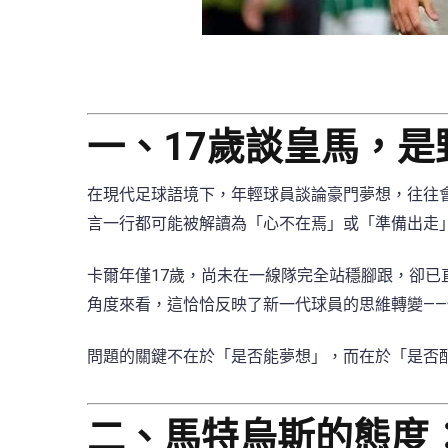
一、17歲談皇馬，
在現代足球語境下，年輕球員談論豪門夢想，往往
言一行都可能被解讀為「心不在焉」或「準備出走
卡爾年僅17歲，尚未在一線隊完全站穩腳跟，卻
角度來看，這恰恰反映了新一代球員的思維轉變—
問題的關鍵不在於「是否能夢想」，而在於「是否
二、馬特烏斯的態度