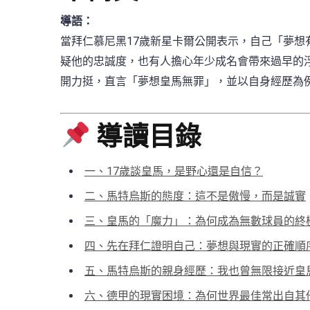
導語：
當拜仁慕尼黑17歲新星卡爾公開表示，自己「夢
疑他的忠誠度，也有人擔心年少成名會帶來過早的
開力挺，直言「夢想皇馬無罪」，並以自身經歷為
導讀目錄
一、17歲談皇馬，是野心還是自信？
二、馬特烏斯的態度：這不是傲慢，而是誠實
三、皇馬的「魔力」：為何成為無數球員的終
四、先在拜仁證明自己：夢想與現實的正確順
五、馬特烏斯的親身經歷：我也曾無限接近皇
六、德甲的現實困境：為何世界最佳常出自其