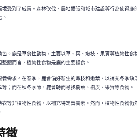
環境受到了威脅。森林砍伐、農地擴張和城市建設等行為使得鹿
化。
角色。鹿是草食性動物，主要以草、葉、嫩枝、果實等植物性食
但整體而言，植物性食物是鹿的主要糧食。
營養需求。在春季，鹿會偏好新生的嫩枝和嫩葉，以補充冬季缺
草等；而在秋冬季節，鹿會轉而尋找樹葉、樹皮、果實等食物。
地衣等非植物性食物，以補充特定營養素。然而，植物性食物仍
。
特徵