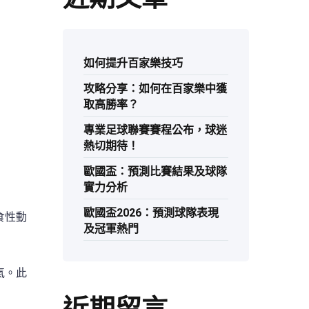
如何提升百家樂技巧
攻略分享：如何在百家樂中獲
取高勝率？
專業足球聯賽賽程公布，球迷
熱切期待！
歐國盃：預測比賽結果及球隊
實力分析
歐國盃2026：預測球隊表現
食性動
及冠軍熱門
氣。此
近期留言