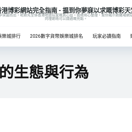
香港博彩網站完全指南 - 揾到你夢寐以求嘅博彩天
中突圍而出，呢啲先至係香港地道玩家嘅真心話。我哋用心整理，幫你揭示啲賭場網
同埋啲唔可以錯過嘅亮點。
娛樂城排行
2026數字貨幣娛樂城排名
玩家必讀指南
的生態與行為