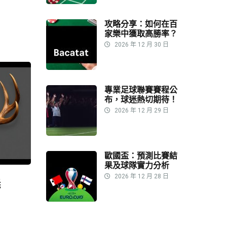
攻略分享：如何在百
家樂中獲取高勝率？
2026 年 12 月 30 日
專業足球聯賽賽程公
布，球迷熱切期待！
2026 年 12 月 29 日
歐國盃：預測比賽結
果及球隊實力分析
2026 年 12 月 28 日
義