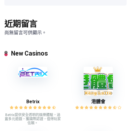
近期留言
尚無留言可供顯示。
New Casinos
Betrix
港體會
Betrix提供安全透明的娛樂體驗，涵
蓋多元遊戲，獲國際認證，值得玩家
信賴。