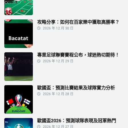
攻略分享：如何在百家樂中獲取高勝率？
2026 年 12 月 30 日
專業足球聯賽賽程公布，球迷熱切期待！
2026 年 12 月 29 日
歐國盃：預測比賽結果及球隊實力分析
2026 年 12 月 28 日
歐國盃2026：預測球隊表現及冠軍熱門
2026 年 12 月 27 日