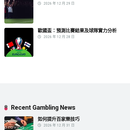
2026 年 12 月 29 日
歐國盃：預測比賽結果及球隊實力分析
2026 年 12 月 28 日
Recent Gambling News
如何提升百家樂技巧
2026 年 12 月 31 日