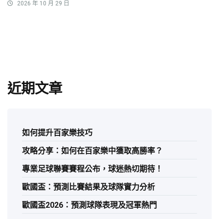
2026 年 10 月 29 日
近期文章
如何提升百家樂技巧
攻略分享：如何在百家樂中獲取高勝率？
專業足球聯賽賽程公布，球迷熱切期待！
歐國盃：預測比賽結果及球隊實力分析
歐國盃2026：預測球隊表現及冠軍熱門