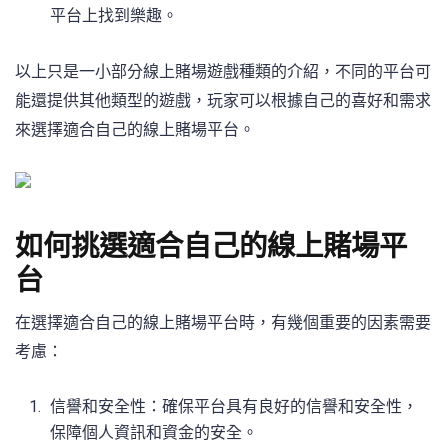
平台上找到樂趣。
以上只是一小部分線上賭場遊戲種類的介紹，不同的平台可
能還提供其他類型的遊戲，玩家可以根據自己的喜好和需求
來選擇適合自己的線上賭場平台。
如何挑選適合自己的線上賭場平
台
在選擇適合自己的線上賭場平台時，有幾個重要的因素需要
考慮：
信譽和安全性：確保平台具有良好的信譽和安全性，
保障個人資訊和資金的安全。