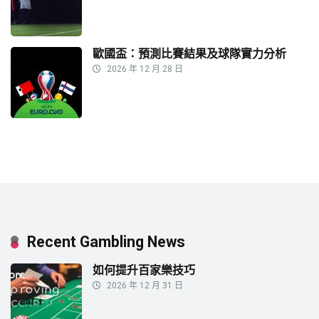
歐國盃：預測比賽結果及球隊實力分析
2026 年 12 月 28 日
Recent Gambling News
如何提升百家樂技巧
2026 年 12 月 31 日