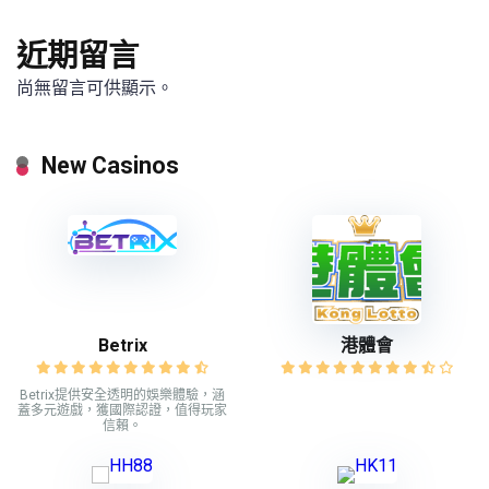
近期留言
尚無留言可供顯示。
New Casinos
Betrix
港體會
Betrix提供安全透明的娛樂體驗，涵
蓋多元遊戲，獲國際認證，值得玩家
信賴。