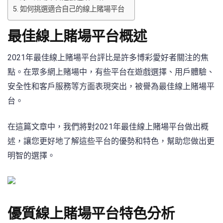
如何挑選適合自己的線上賭場平台
最佳線上賭場平台概述
2021年最佳線上賭場平台評比是許多博彩愛好者關注的焦
點。在眾多網上賭場中，有些平台在遊戲選擇、用戶體驗、
安全性和客戶服務等方面表現突出，被譽為最佳線上賭場平
台。
在這篇文章中，我們將對2021年最佳線上賭場平台做出概
述，讓您更好地了解這些平台的優勢和特色，幫助您做出更
明智的選擇。
優質線上賭場平台特色分析