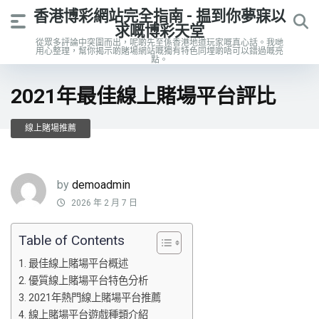
香港博彩網站完全指南 - 揾到你夢寐以
求嘅博彩天堂
從眾多評論中突圍而出，呢啲先至係香港地道玩家嘅真心話。我哋
用心整理，幫你揭示啲賭場網站嘅獨有特色同埋啲唔可以錯過嘅亮
點。
2021年最佳線上賭場平台評比
線上賭場推薦
by
demoadmin
2026 年 2 月 7 日
Table of Contents
最佳線上賭場平台概述
優質線上賭場平台特色分析
2021年熱門線上賭場平台推薦
線上賭場平台遊戲種類介紹