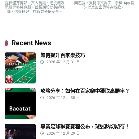
提供體育博彩、真人視訊、老虎機及
面遊戲。支持中文界面、手機 App 投
電競等多種遊戲，並長期贊助英超球
注以及加密貨幣存取款。
隊，信譽良好，存取款便捷安全。
Recent News
如何提升百家樂技巧
2026 年 12 月 31 日
攻略分享：如何在百家樂中獲取高勝率？
2026 年 12 月 30 日
專業足球聯賽賽程公布，球迷熱切期待！
2026 年 12 月 29 日