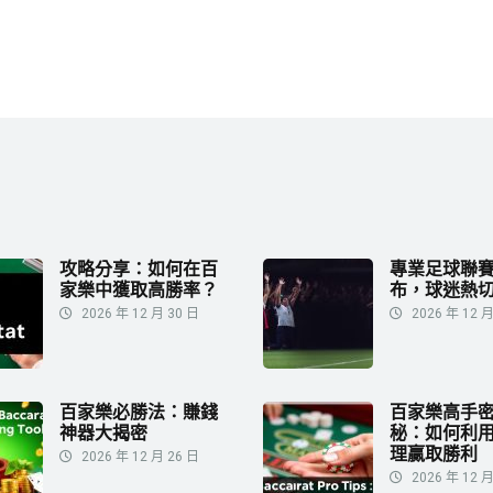
攻略分享：如何在百
專業足球聯
家樂中獲取高勝率？
布，球迷熱
2026 年 12 月 30 日
2026 年 12 月
百家樂必勝法：賺錢
百家樂高手
神器大揭密
秘：如何利
理贏取勝利
2026 年 12 月 26 日
2026 年 12 月