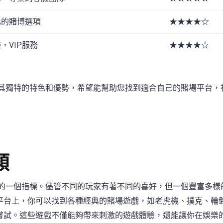
化的賭博選項
★★★★☆
，VIP服務
★★★★☆
有其獨特的特色和優勢，希望能幫助您找到適合自己的賭場平台，
類
要的一個指標。儘管不同的玩家有著不同的喜好，但一個豐富多樣
平台上，你可以找到各種經典的賭場遊戲，如老虎機、撲克、輪
嘗試。這些遊戲不僅能夠帶來刺激的遊戲體驗，還能讓你在娛樂