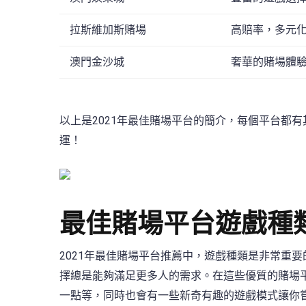
拉斯維加斯賭場
高賠率，多元
澳門金沙城
奢華的賭場體驗
以上是2021年最佳賭場平台的簡介，每個平台都
運！
最佳賭場平台遊戲種
2021年最佳賭場平台推薦中，遊戲種類是非常重
擇總是能夠滿足更多人的需求。在這些優質的賭場
一點等，同時也會有一些新奇有趣的遊戲模式讓你