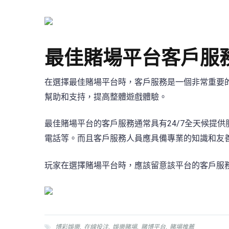
最佳賭場平台客戶服
在選擇最佳賭場平台時，客戶服務是一個非常重要
幫助和支持，提高整體遊戲體驗。
最佳賭場平台的客戶服務通常具有24/7全天候提
電話等。而且客戶服務人員應具備專業的知識和友
玩家在選擇賭場平台時，應該留意該平台的客戶服
博彩娛樂
,
在線投注
,
娛樂賭場
,
賭博平台
,
賭場推薦