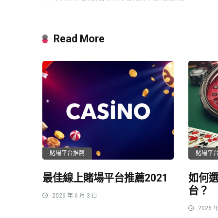
Read More
賭場平台推薦
賭場平
最佳線上賭場平台推薦2021
如何
台？
2026 年 6 月 3 日
2026 年