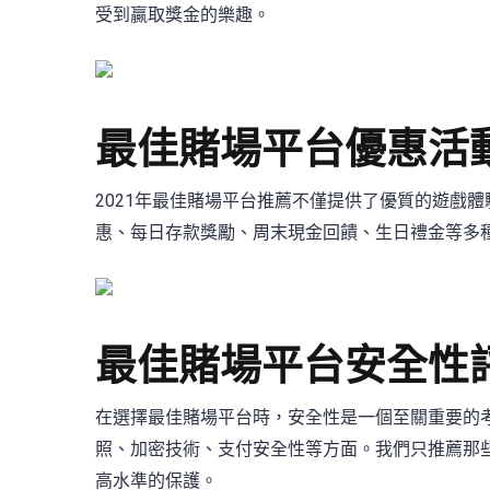
受到贏取獎金的樂趣。
最佳賭場平台優惠活
2021年最佳賭場平台推薦不僅提供了優質的遊戲
惠、每日存款獎勵、周末現金回饋、生日禮金等多
最佳賭場平台安全性
在選擇最佳賭場平台時，安全性是一個至關重要的
照、加密技術、支付安全性等方面。我們只推薦那
高水準的保護。