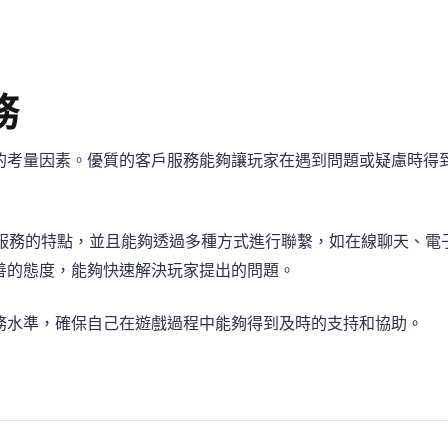
務
的考量因素。優質的客戶服務能夠讓玩家在遇到問題或疑慮時得
供服務的特點，並且能夠透過多種方式進行聯繫，如在線聊天、電
善的態度，能夠快速解決玩家提出的問題。
務水準，確保自己在遊戲過程中能夠得到及時的支持和協助。