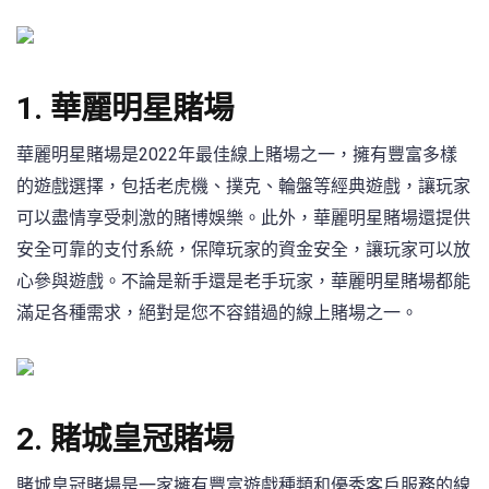
1. 華麗明星賭場
華麗明星賭場是2022年最佳線上賭場之一，擁有豐富多樣
的遊戲選擇，包括老虎機、撲克、輪盤等經典遊戲，讓玩家
可以盡情享受刺激的賭博娛樂。此外，華麗明星賭場還提供
安全可靠的支付系統，保障玩家的資金安全，讓玩家可以放
心參與遊戲。不論是新手還是老手玩家，華麗明星賭場都能
滿足各種需求，絕對是您不容錯過的線上賭場之一。
2. 賭城皇冠賭場
賭城皇冠賭場是一家擁有豐富遊戲種類和優秀客戶服務的線