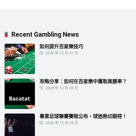
Recent Gambling News
如何提升百家樂技巧
2026 年 12 月 31 日
攻略分享：如何在百家樂中獲取高勝率？
2026 年 12 月 30 日
專業足球聯賽賽程公布，球迷熱切期待！
2026 年 12 月 29 日