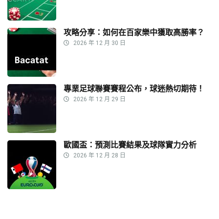
攻略分享：如何在百家樂中獲取高勝率？
2026 年 12 月 30 日
專業足球聯賽賽程公布，球迷熱切期待！
2026 年 12 月 29 日
歐國盃：預測比賽結果及球隊實力分析
2026 年 12 月 28 日