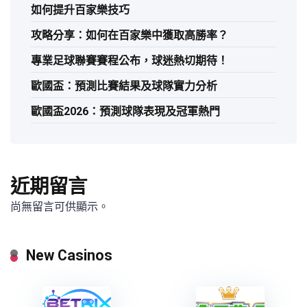
如何提升百家樂技巧
攻略分享：如何在百家樂中獲取高勝率？
專業足球聯賽賽程公布，球迷熱切期待！
歐國盃：預測比賽結果及球隊實力分析
歐國盃2026：預測球隊表現及冠軍熱門
近期留言
尚無留言可供顯示。
New Casinos