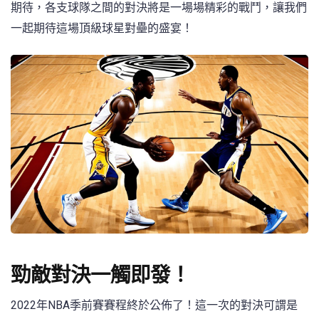
期待，各支球隊之間的對決將是一場場精彩的戰鬥，讓我們
一起期待這場頂級球星對壘的盛宴！
勁敵對決一觸即發！
2022年NBA季前賽賽程終於公佈了！這一次的對決可謂是