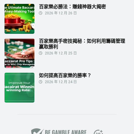
百家樂必勝法：賺錢神器大揭密
2026 年 12 月 26 日
百家樂高手密技揭秘：如何利用籌碼管理
贏取勝利
2026 年 12 月 25 日
如何提高百家樂的勝率？
2026 年 12 月 24 日