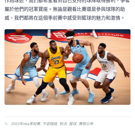
作為球迷，我們都希望看到自己支持的球隊取得勝利，爭奪
屬於他們的冠軍寶座。無論是觀看比賽還是參與球隊的助
威，我們都將在這個季前賽中感受到籃球的魅力和激情。
2022年nba季前賽
,
不容錯過
,
對決
,
籃球
,
賽程公佈