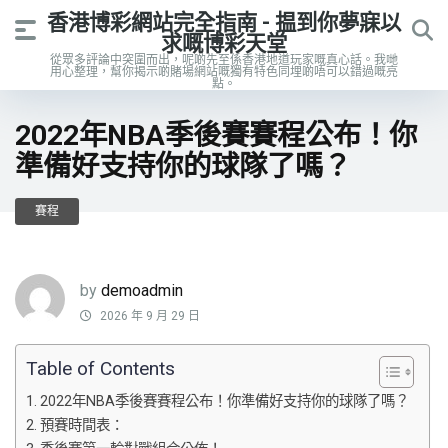
香港博彩網站完全指南 - 揾到你夢寐以
求嘅博彩天堂
從眾多評論中突圍而出，呢啲先至係香港地道玩家嘅真心話。我哋
用心整理，幫你揭示啲賭場網站嘅獨有特色同埋啲唔可以錯過嘅亮
點。
2022年NBA季後賽賽程公布！你
準備好支持你的球隊了嗎？
賽程
by
demoadmin
2026 年 9 月 29 日
Table of Contents
2022年NBA季後賽賽程公布！你準備好支持你的球隊了嗎？
預賽時間表：