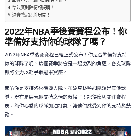
季後賽第一輪對戰組合公佈！
準決賽對陣情報揭曉！
決賽戰局即將展開！
2022年NBA季後賽賽程公布！你
準備好支持你的球隊了嗎？
2022年NBA季後賽賽程已經正式公布！你是否準備好支持
你的球隊了呢？這個賽季將會是一場激烈的角逐，各支球隊
都將全力以赴爭取冠軍寶座。
無論你是支持洛杉磯湖人隊、布魯克林籃網隊還是其他球
隊，現在是展現你支持之情的時候了！記得密切關注賽程
表，為你心愛的球隊加油打氣，讓他們感受到你的支持與鼓
勵。