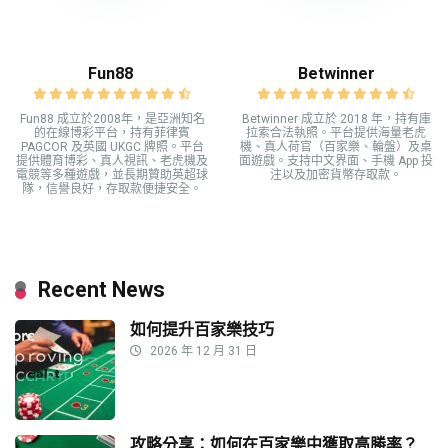
Fun88
Betwinner
Fun88 成立於2008年，是亞洲知名
Betwinner 成立於 2018 年，持有庫
的在線博彩平台，持有菲律賓
拉索合法執照。平台提供海量老虎
PAGCOR 及英國 UKGC 牌照。平台
機、真人荷官（百家樂、輪盤）及桌
提供體育博彩、真人視訊、老虎機及
面遊戲。支持中文界面、手機 App 投
電競等多種遊戲，並長期贊助英超球
注以及加密貨幣存取款。
隊，信譽良好，存取款便捷安全。
Recent News
如何提升百家樂技巧
2026 年 12 月 31 日
攻略分享：如何在百家樂中獲取高勝率？