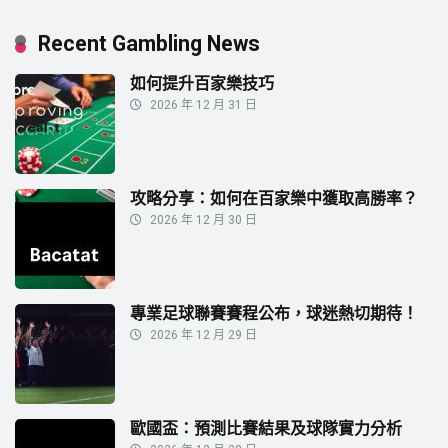
Recent Gambling News
如何提升百家樂技巧
2026 年 12 月 31 日
攻略分享：如何在百家樂中獲取高勝率？
2026 年 12 月 30 日
專業足球聯賽賽程公布，球迷熱切期待！
2026 年 12 月 29 日
歐國盃：預測比賽結果及球隊實力分析