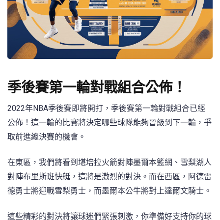
季後賽第一輪對戰組合公佈！
2022年NBA季後賽即將開打，季後賽第一輪對戰組合已經
公佈！這一輪的比賽將決定哪些球隊能夠晉級到下一輪，爭
取前進總決賽的機會。
在東區，我們將看到堪培拉火箭對陣墨爾本籃網、雪梨湖人
對陣布里斯班快艇，這將是激烈的對決。而在西區，阿德雷
德勇士將迎戰雪梨勇士，而墨爾本公牛將對上達爾文騎士。
這些精彩的對決將讓球迷們緊張刺激，你準備好支持你的球