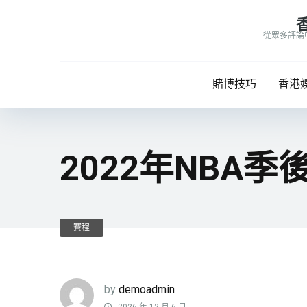
從眾多評論
賭博技巧
香港
2022年NBA
賽程
by
demoadmin