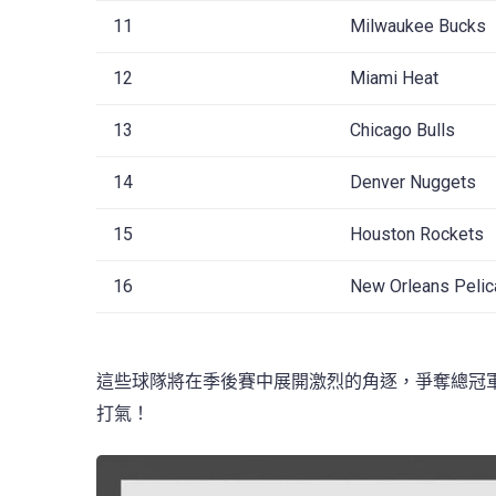
11
Milwaukee Bucks
12
Miami Heat
13
Chicago Bulls
14
Denver Nuggets
15
Houston Rockets
16
New Orleans Pelic
這些球隊將在季後賽中展開激烈的角逐，爭奪總冠
打氣！