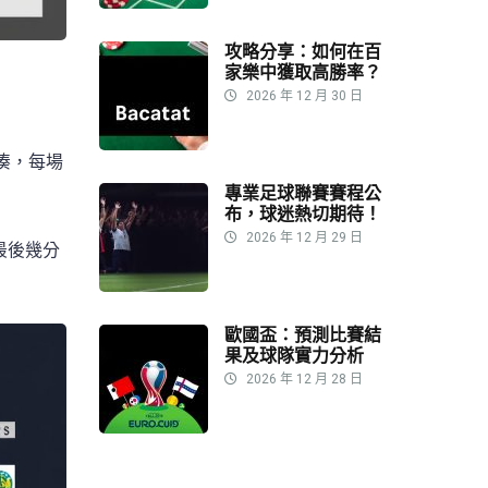
攻略分享：如何在百
家樂中獲取高勝率？
2026 年 12 月 30 日
湊，每場
專業足球聯賽賽程公
布，球迷熱切期待！
2026 年 12 月 29 日
最後幾分
歐國盃：預測比賽結
果及球隊實力分析
2026 年 12 月 28 日