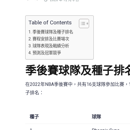
2026 年 12 月 6 日
Table of Contents
季後賽球隊及種子排名
賽程安排及比賽場次
球隊表現及戰績分析
預測及冠軍競爭
季後賽球隊及種子排
在2022年NBA季後賽中，共有16支球隊參加比
子排名：
種子
球隊