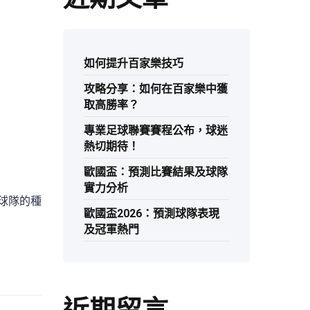
如何提升百家樂技巧
攻略分享：如何在百家樂中獲
取高勝率？
專業足球聯賽賽程公布，球迷
熱切期待！
歐國盃：預測比賽結果及球隊
實力分析
些球隊的種
歐國盃2026：預測球隊表現
及冠軍熱門
近期留言