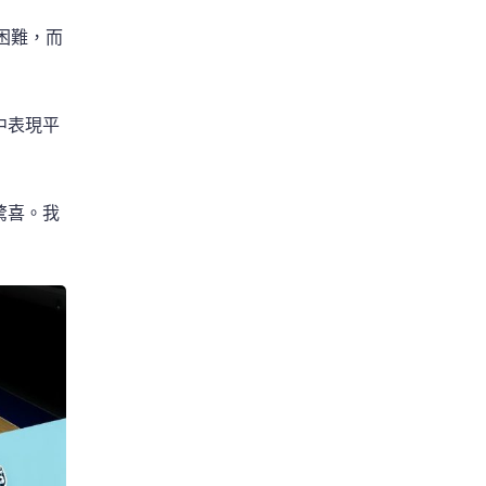
困難，而
中表現平
驚喜。我