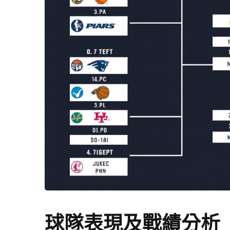
球隊表現及戰績分析