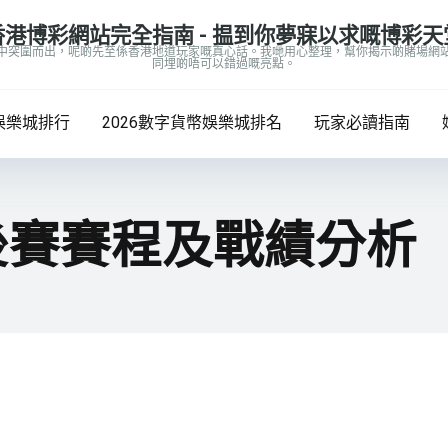
香港博彩網站完全指南 - 揾到你夢寐以求嘅博彩天
中突圍而出，呢啲先至係香港地道玩家嘅真心話。我哋用心整理，幫你揭示啲賭場網
同埋啲唔可以錯過嘅亮點。
娛樂城排行
2026數字貨幣娛樂城排名
玩家必讀指南
季後賽賽程及戰績分析