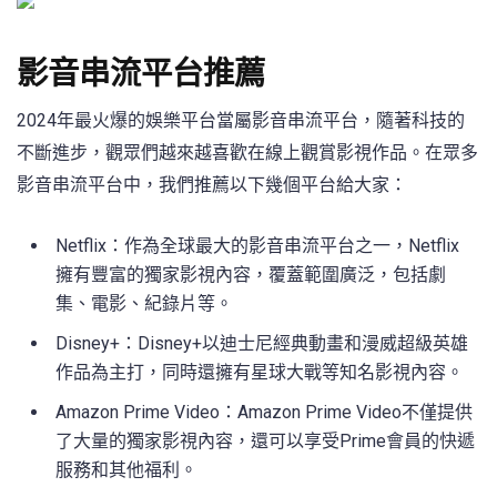
影音串流平台推薦
2024年最火爆的娛樂平台當屬影音串流平台，隨著科技的
不斷進步，觀眾們越來越喜歡在線上觀賞影視作品。在眾多
影音串流平台中，我們推薦以下幾個平台給大家：
Netflix：作為全球最大的影音串流平台之一，Netflix
擁有豐富的獨家影視內容，覆蓋範圍廣泛，包括劇
集、電影、紀錄片等。
Disney+：Disney+以迪士尼經典動畫和漫威超級英雄
作品為主打，同時還擁有星球大戰等知名影視內容。
Amazon Prime Video：Amazon Prime Video不僅提供
了大量的獨家影視內容，還可以享受Prime會員的快遞
服務和其他福利。