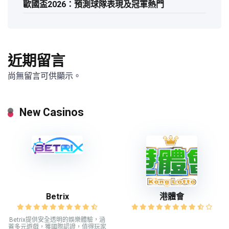
歐國盃2026：預測球隊表現及冠軍熱門
近期留言
尚無留言可供顯示。
New Casinos
Betrix
港體會
Betrix提供安全透明的娛樂體驗，涵
蓋多元遊戲，獲國際認證，值得玩家