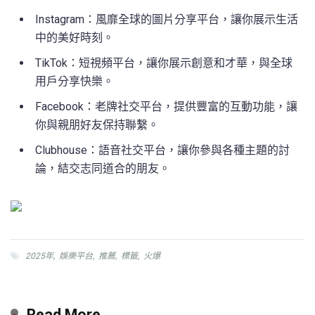
Instagram：風靡全球的圖片分享平台，讓你展示生活
中的美好時刻。
TikTok：短視頻平台，讓你展示創意和才華，與全球
用戶分享快樂。
Facebook：老牌社交平台，提供豐富的互動功能，讓
你與親朋好友保持聯繫。
Clubhouse：語音社交平台，讓你參與各種主題的討
論，結交志同道合的朋友。
2025年
,
娛樂平台
,
推薦
,
標籤
,
火爆
Read More