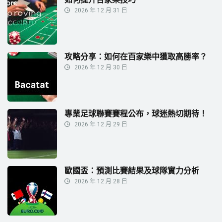
2026 年 12 月 31 日
攻略分享：如何在百家樂中獲取高勝率？
2026 年 12 月 30 日
專業足球聯賽賽程公布，球迷熱切期待！
2026 年 12 月 29 日
歐國盃：預測比賽結果及球隊實力分析
2026 年 12 月 28 日