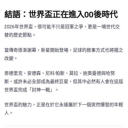
結語：世界盃正在進入00後時代
2026年世界盃，很可能不只是冠軍之爭，更是一場世代交
替的歷史節點。
當傳奇逐漸謝幕，新星開始登場，足球的敘事方式也將隨之
改變。
恩德里克、安德森、尼科·帕斯、莫拉、迪奧曼德與哈努
斯，或許未必全部成為最終巨星，但其中必然有人會在這屆
世界盃完成「封神一戰」。
世界盃的魅力，正是在於它永遠屬於下一個突然爆發的年輕
人。