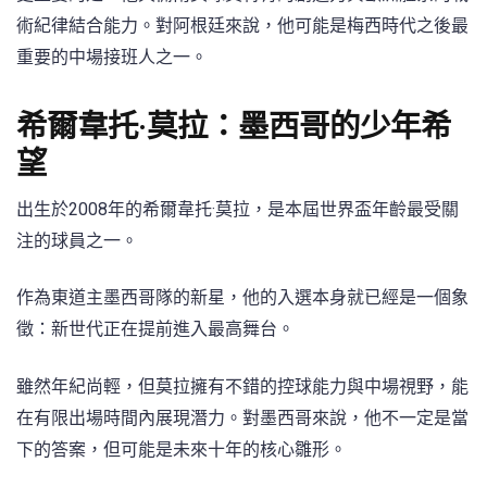
術紀律結合能力。對阿根廷來說，他可能是梅西時代之後最
重要的中場接班人之一。
希爾韋托·莫拉：墨西哥的少年希
望
出生於2008年的希爾韋托·莫拉，是本屆世界盃年齡最受關
注的球員之一。
作為東道主墨西哥隊的新星，他的入選本身就已經是一個象
徵：新世代正在提前進入最高舞台。
雖然年紀尚輕，但莫拉擁有不錯的控球能力與中場視野，能
在有限出場時間內展現潛力。對墨西哥來說，他不一定是當
下的答案，但可能是未來十年的核心雛形。