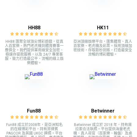
HH88
HK11
HH88 匯聚全球頂尖博彩遊戲，從真
亞洲頂級娛樂平台，匯集體育、真人
人百家樂、熱門老虎機到體育賽事一
百家樂、老虎機及彩票。採用頂級加
應俱全。我們提供軍用級安全加密、
密技術，存取款秒到賬，打造最安全
極速存提款服務，以及 24/7 專業客
流暢的博彩體驗。
服，致力打造最公平、流暢的線上娛
樂體驗。
Fun88
Betwinner
Fun88 成立於2008年，是亞洲知名
Betwinner 成立於 2018 年，持有庫
的在線博彩平台，持有菲律賓
拉索合法執照。平台提供海量老虎
PAGCOR 及英國 UKGC 牌照。平台
機、真人荷官（百家樂、輪盤）及桌