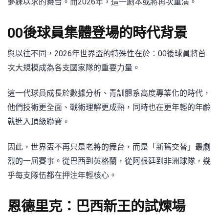
夢寐以求的舞台。而2026年，這一劇本或將再次重演。
00後球員集體登場的時代背景
與以往不同，2026年世界盃的特殊性在於：00後球員將首
次大規模成為各支國家隊的重要力量。
這一代球員成長於數據分析、青訓體系高度專業化的時代，
他們技術更全面、戰術理解更成熟，同時也在更年輕的年齡
就進入頂級聯賽。
因此，世界盃不再只是老將的舞台，而是「新舊交替」最劇
烈的一屆賽事。從巴西到英格蘭，從阿根廷到非洲球隊，幾
乎每支隊伍都在押注年輕核心。
恩德里克：巴西新王的試煉場