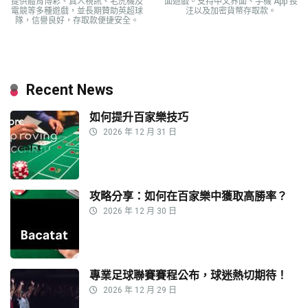
提供體育博彩、真人視訊、老虎機及
面遊戲。支持中文界面、手機 App 投
電競等多種遊戲，並長期贊助英超球
注以及加密貨幣存取款。
隊，信譽良好，存取款便捷安全。
Recent News
如何提升百家樂技巧
2026 年 12 月 31 日
攻略分享：如何在百家樂中獲取高勝率？
2026 年 12 月 30 日
專業足球聯賽賽程公布，球迷熱切期待！
2026 年 12 月 29 日