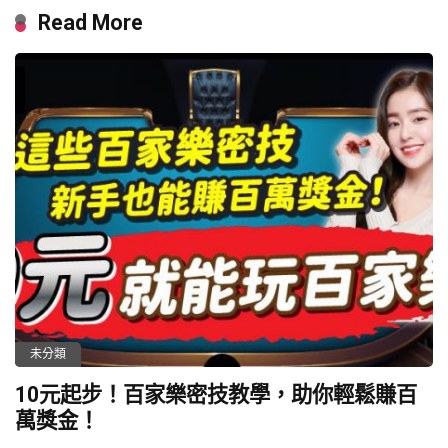
Read More
未分類
10元起步！百家樂密技教學，助你輕鬆賺百
萬獎金！