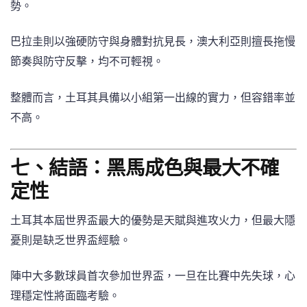
勢。
巴拉圭則以強硬防守與身體對抗見長，澳大利亞則擅長拖慢
節奏與防守反擊，均不可輕視。
整體而言，土耳其具備以小組第一出線的實力，但容錯率並
不高。
七、結語：黑馬成色與最大不確
定性
土耳其本屆世界盃最大的優勢是天賦與進攻火力，但最大隱
憂則是缺乏世界盃經驗。
陣中大多數球員首次參加世界盃，一旦在比賽中先失球，心
理穩定性將面臨考驗。