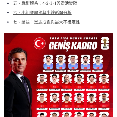
五、戰術體系：4-2-3-1與靈活變陣
六、小組賽展望與出線形勢分析
七、結語：黑馬成色與最大不確定性