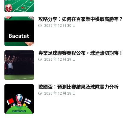
攻略分享：如何在百家樂中獲取高勝率？
2026 年 12 月 30 日
專業足球聯賽賽程公布，球迷熱切期待！
2026 年 12 月 29 日
歐國盃：預測比賽結果及球隊實力分析
2026 年 12 月 28 日