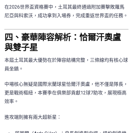
在2026世界盃資格賽中，土耳其最終通過附加賽擊敗羅馬
尼亞與科索沃，成功拿到入場券，完成重返世界盃的任務。
四、豪華陣容解析：恰爾汗奧盧
與雙子星
本屆土耳其最大優勢在於陣容結構完整，三條線均有核心球
員坐鎮。
中場核心無疑是國際米蘭球星恰爾汗奧盧，他不僅是隊長，
更是戰術樞紐，本賽季在俱樂部貢獻12球7助攻，展現極高
效率。
進攻端則擁有兩大超新星：