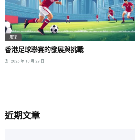
足球
香港足球聯賽的發展與挑戰
2026 年 10 月 29 日
近期文章