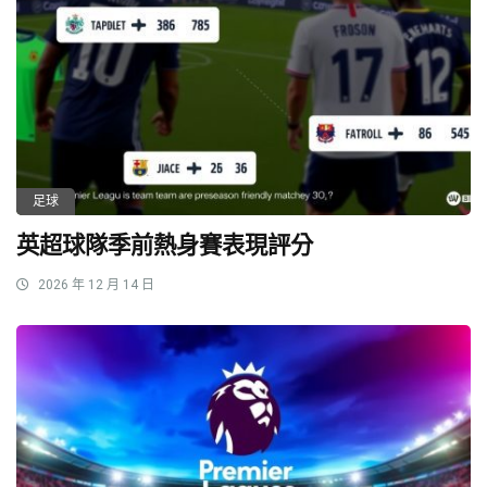
足球
英超球隊季前熱身賽表現評分
2026 年 12 月 14 日