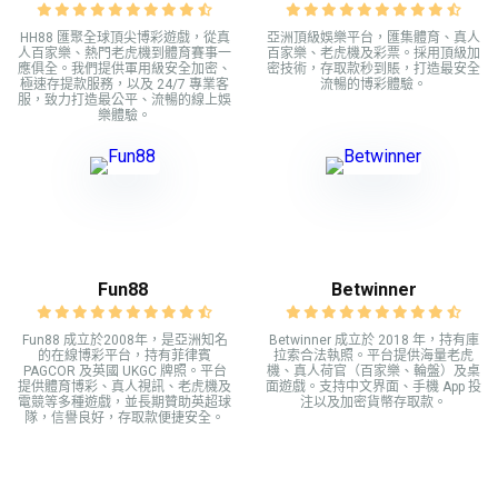
HH88 匯聚全球頂尖博彩遊戲，從真
亞洲頂級娛樂平台，匯集體育、真人
人百家樂、熱門老虎機到體育賽事一
百家樂、老虎機及彩票。採用頂級加
應俱全。我們提供軍用級安全加密、
密技術，存取款秒到賬，打造最安全
極速存提款服務，以及 24/7 專業客
流暢的博彩體驗。
服，致力打造最公平、流暢的線上娛
樂體驗。
Fun88
Betwinner
Fun88 成立於2008年，是亞洲知名
Betwinner 成立於 2018 年，持有庫
的在線博彩平台，持有菲律賓
拉索合法執照。平台提供海量老虎
PAGCOR 及英國 UKGC 牌照。平台
機、真人荷官（百家樂、輪盤）及桌
提供體育博彩、真人視訊、老虎機及
面遊戲。支持中文界面、手機 App 投
電競等多種遊戲，並長期贊助英超球
注以及加密貨幣存取款。
隊，信譽良好，存取款便捷安全。