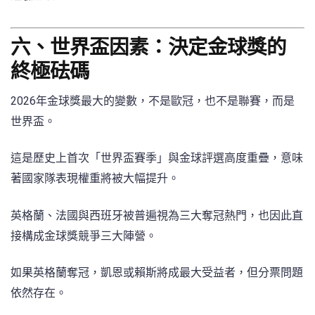
六、世界盃因素：決定金球獎的
終極砝碼
2026年金球獎最大的變數，不是歐冠，也不是聯賽，而是
世界盃。
這是歷史上首次「世界盃賽季」與金球評選高度重疊，意味
著國家隊表現權重將被大幅提升。
英格蘭、法國與西班牙被普遍視為三大奪冠熱門，也因此直
接構成金球獎競爭三大陣營。
如果英格蘭奪冠，凱恩或賴斯將成最大受益者，但分票問題
依然存在。