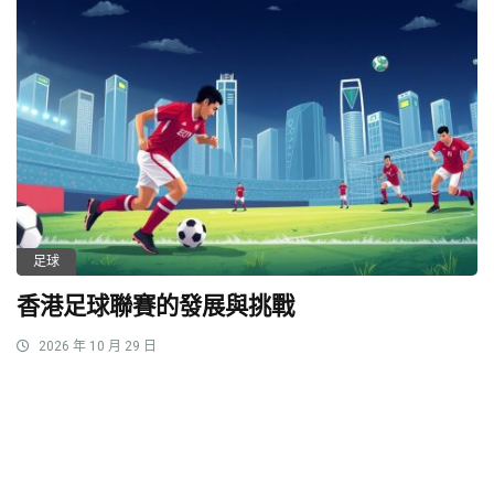
足球
香港足球聯賽的發展與挑戰
2026 年 10 月 29 日