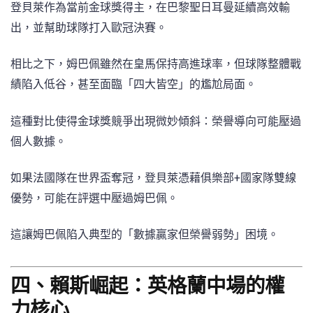
登貝萊作為當前金球獎得主，在巴黎聖日耳曼延續高效輸
出，並幫助球隊打入歐冠決賽。
相比之下，姆巴佩雖然在皇馬保持高進球率，但球隊整體戰
績陷入低谷，甚至面臨「四大皆空」的尷尬局面。
這種對比使得金球獎競爭出現微妙傾斜：榮譽導向可能壓過
個人數據。
如果法國隊在世界盃奪冠，登貝萊憑藉俱樂部+國家隊雙線
優勢，可能在評選中壓過姆巴佩。
這讓姆巴佩陷入典型的「數據贏家但榮譽弱勢」困境。
四、賴斯崛起：英格蘭中場的權
力核心