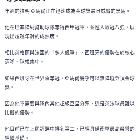
年輕的拉明·亞馬爾正在迅速成為金球獎最具威脅的黑馬。
他在巴塞隆納幫助球隊奪得西甲冠軍，並進入歐冠八強，展
現出超越年齡的成熟度。
相比英格蘭與法國的「多人競爭」，西班牙的優勢在於核心
清晰、球權集中。
如果西班牙在世界盃奪冠，亞馬爾幾乎可以無障礙登頂金球
獎。
因為他不需要與隊內其他超級巨星分票，這是英法球員難以
比擬的優勢。
他目前已在上屆評選中排名第二，已經具備衝擊最高榮譽的
經驗基礎。