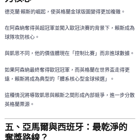
德克蘭·賴斯的崛起，使英格蘭金球版圖變得更加複雜。
在阿森納奪得英超冠軍並闖入歐冠決賽的背景下，賴斯成為
球隊攻防核心。
與凱恩不同，他的價值體現在「控制比賽」而非進球數據。
如果阿森納最終奪得歐冠冠軍，而英格蘭在世界盃走得更
遠，賴斯將成為典型的「體系核心型金球候選」。
這種情況將導致凱恩與賴斯之間形成內部競爭，進一步分散
英格蘭票源。
五、亞馬爾與西班牙：最乾淨的
奪獎路線？