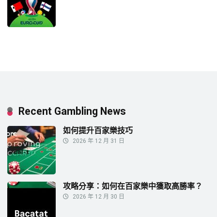
Recent Gambling News
如何提升百家樂技巧
2026 年 12 月 31 日
攻略分享：如何在百家樂中獲取高勝率？
2026 年 12 月 30 日