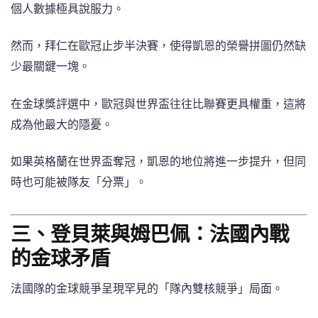
個人數據極具說服力。
然而，拜仁在歐冠止步半決賽，使得凱恩的榮譽拼圖仍然缺
少最關鍵一塊。
在金球獎評選中，歐冠與世界盃往往比聯賽更具權重，這將
成為他最大的隱憂。
如果英格蘭在世界盃奪冠，凱恩的地位將進一步提升，但同
時也可能被隊友「分票」。
三、登貝萊與姆巴佩：法國內戰
的金球矛盾
法國隊的金球競爭呈現罕見的「隊內雙核競爭」局面。