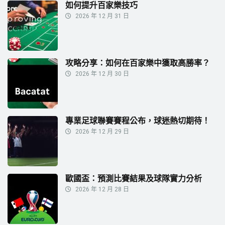
如何提升百家樂技巧
2026 年 12 月 31 日
攻略分享：如何在百家樂中獲取高勝率？
2026 年 12 月 30 日
專業足球聯賽賽程公布，球迷熱切期待！
2026 年 12 月 29 日
歐國盃：預測比賽結果及球隊實力分析
2026 年 12 月 28 日