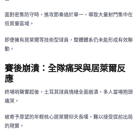
面對密集防守時，進攻節奏過於單一，導致大量射門集中在
低質量區域。
即便擁有居萊爾等技術型球員，整體體系仍未能形成有效聯
動。
賽後崩潰：全隊痛哭與居萊爾反
應
終場哨聲響起後，土耳其球員情緒全面崩潰，多人當場抱頭
痛哭。
被寄予厚望的年輕核心居萊爾仰天長嘆，難以接受提前出局
的現實。