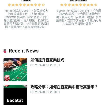
Fun88
Betwinner
Fun88 成立於2008年，是亞洲知名
Betwinner 成立於 2018 年，持有庫
的在線博彩平台，持有菲律賓
拉索合法執照。平台提供海量老虎
PAGCOR 及英國 UKGC 牌照。平台
機、真人荷官（百家樂、輪盤）及桌
提供體育博彩、真人視訊、老虎機及
面遊戲。支持中文界面、手機 App 投
電競等多種遊戲，並長期贊助英超球
注以及加密貨幣存取款。
隊，信譽良好，存取款便捷安全。
Recent News
如何提升百家樂技巧
2026 年 12 月 31 日
攻略分享：如何在百家樂中獲取高勝率？
2026 年 12 月 30 日