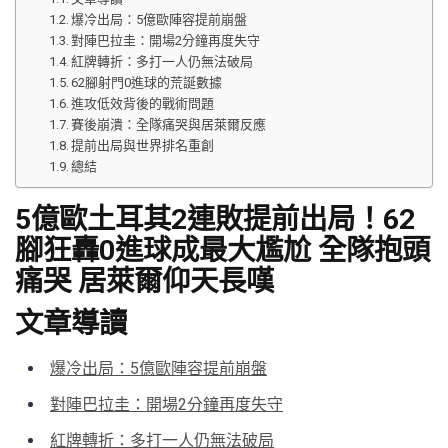
爆冷出局：5億歐陣容提前崩盤
對陣巴拉圭：開場2分鐘再度失守
紅牌轉折：多打一人仍無法破局
62腳射門0進球的荒誕數據
進攻低效背後的戰術問題
賽後崩潰：全隊痛哭與居萊爾反應
提前出局與世界排名重創
總結
5億歐土耳其2連敗提前出局！62
腳狂轟0進球成最大尷尬 全隊抱頭
痛哭 居萊爾仰天長嘆
文章導讀
爆冷出局：5億歐陣容提前崩盤
對陣巴拉圭：開場2分鐘再度失守
紅牌轉折：多打一人仍無法破局