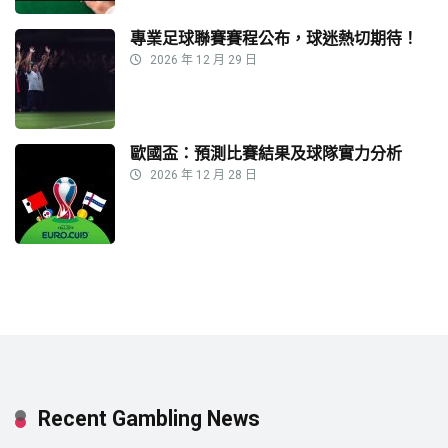
專業足球聯賽賽程公布，球迷熱切期待！
2026 年 12 月 29 日
歐國盃：預測比賽結果及球隊實力分析
2026 年 12 月 28 日
Recent Gambling News