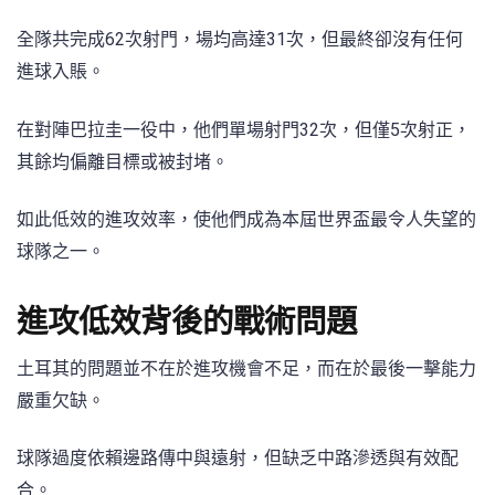
全隊共完成62次射門，場均高達31次，但最終卻沒有任何
進球入賬。
在對陣巴拉圭一役中，他們單場射門32次，但僅5次射正，
其餘均偏離目標或被封堵。
如此低效的進攻效率，使他們成為本屆世界盃最令人失望的
球隊之一。
進攻低效背後的戰術問題
土耳其的問題並不在於進攻機會不足，而在於最後一擊能力
嚴重欠缺。
球隊過度依賴邊路傳中與遠射，但缺乏中路滲透與有效配
合。