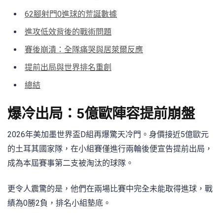
62腳射門0進球的荒誕數據
進攻低效背後的戰術問題
賽後崩潰：全隊痛哭與居萊爾反應
提前出局與世界排名重創
總結
爆冷出局：5億歐陣容提前崩盤
2026年美加墨世界盃D組再爆驚天冷門。身價接近5億歐元
的土耳其國家隊，在小組賽僅進行兩輪後便宣告提前出局，
成為本屆賽事第二支被淘汰的球隊。
更令人震驚的是，他們在兩場比賽中完全未能取得進球，戰
績為0勝2負，排名小組墊底。