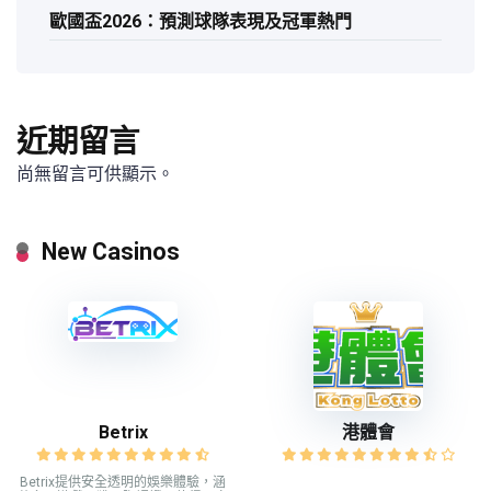
歐國盃2026：預測球隊表現及冠軍熱門
近期留言
尚無留言可供顯示。
New Casinos
Betrix
港體會
Betrix提供安全透明的娛樂體驗，涵