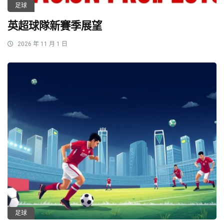
足球
英超球隊新賽季展望
2026 年 11 月 1 日
足球