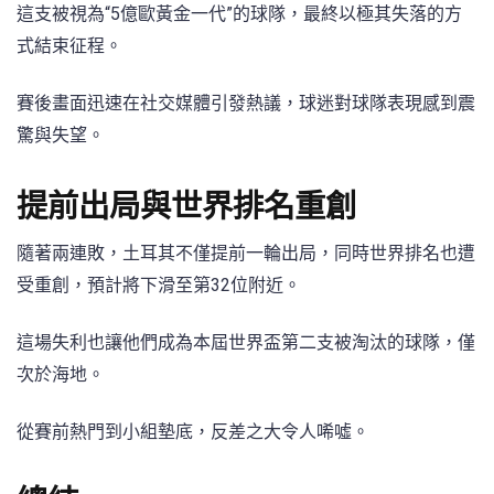
這支被視為“5億歐黃金一代”的球隊，最終以極其失落的方
式結束征程。
賽後畫面迅速在社交媒體引發熱議，球迷對球隊表現感到震
驚與失望。
提前出局與世界排名重創
隨著兩連敗，土耳其不僅提前一輪出局，同時世界排名也遭
受重創，預計將下滑至第32位附近。
這場失利也讓他們成為本屆世界盃第二支被淘汰的球隊，僅
次於海地。
從賽前熱門到小組墊底，反差之大令人唏噓。