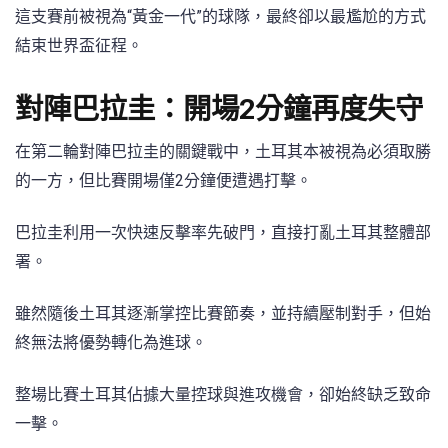
這支賽前被視為“黃金一代”的球隊，最終卻以最尷尬的方式
結束世界盃征程。
對陣巴拉圭：開場2分鐘再度失守
在第二輪對陣巴拉圭的關鍵戰中，土耳其本被視為必須取勝
的一方，但比賽開場僅2分鐘便遭遇打擊。
巴拉圭利用一次快速反擊率先破門，直接打亂土耳其整體部
署。
雖然隨後土耳其逐漸掌控比賽節奏，並持續壓制對手，但始
終無法將優勢轉化為進球。
整場比賽土耳其佔據大量控球與進攻機會，卻始終缺乏致命
一擊。