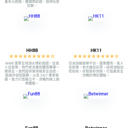
蓋多元遊戲，獲國際認證，值得玩家
信賴。
HH88
HK11
HH88 匯聚全球頂尖博彩遊戲，從真
亞洲頂級娛樂平台，匯集體育、真人
人百家樂、熱門老虎機到體育賽事一
百家樂、老虎機及彩票。採用頂級加
應俱全。我們提供軍用級安全加密、
密技術，存取款秒到賬，打造最安全
極速存提款服務，以及 24/7 專業客
流暢的博彩體驗。
服，致力打造最公平、流暢的線上娛
樂體驗。