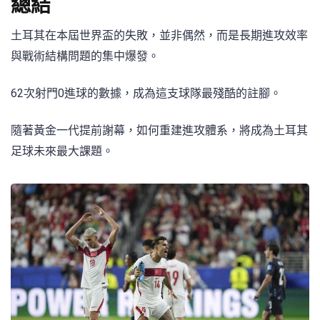
總結
土耳其在本屆世界盃的失敗，並非偶然，而是長期進攻效率
與戰術結構問題的集中爆發。
62次射門0進球的數據，成為這支球隊最殘酷的註腳。
隨著黃金一代提前謝幕，如何重建進攻體系，將成為土耳其
足球未來最大課題。