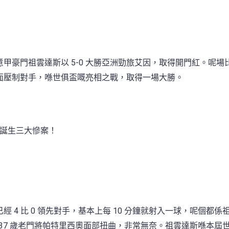
甲豪門祖雲達斯以 5-0 大勝亞洲勁旅艾因，取得開門紅。呢場
面壓制對手，喺世俱盃嘅亮相之戰，取得一場大勝。
4 比 0 領先對手，基本上每 10 分鐘就射入一球，呢個都係
嘅 37 歲老門將帕特里西奧面部扭曲，非常無奈。祖雲達斯喺本屆