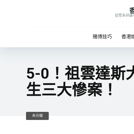
從眾多評論
賭博技巧
香港
5-0！祖雲達
生三大慘案！
未分類