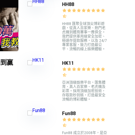
HH88
HH88 匯聚全球頂尖博彩遊
戲，從真人百家樂、熱門老
虎機到體育賽事一應俱全。
我們提供軍用級安全加密、
極速存提款服務，以及 24/7
專業客服，致力打造最公
平、流暢的線上娛樂體驗。
輸到贏
HK11
亞洲頂級娛樂平台，匯集體
育、真人百家樂、老虎機及
彩票。採用頂級加密技術，
存取款秒到賬，打造最安全
流暢的博彩體驗。
Fun88
Fun88 成立於2008年，是亞