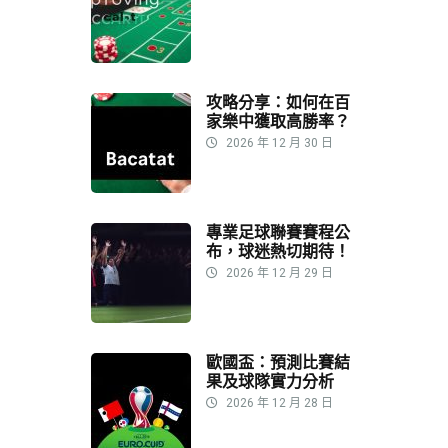
攻略分享：如何在百
家樂中獲取高勝率？
2026 年 12 月 30 日
專業足球聯賽賽程公
布，球迷熱切期待！
2026 年 12 月 29 日
歐國盃：預測比賽結
果及球隊實力分析
2026 年 12 月 28 日