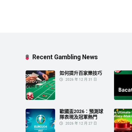
Recent Gambling News
如何提升百家樂技巧
2026 年 12 月 31 日
歐國盃2026：預測球
隊表現及冠軍熱門
2026 年 12 月 27 日