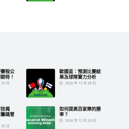
賽賽程公
歐國盃：預測比賽結
切期待！
果及球隊實力分析
 29 日
2026 年 12 月 28 日
密技揭
如何提高百家樂的勝
用籌碼管
率？
2026 年 12 月 24 日
 25 日