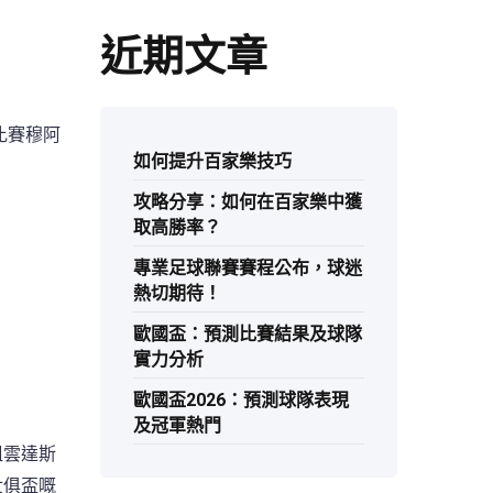
近期文章
比賽穆阿
如何提升百家樂技巧
攻略分享：如何在百家樂中獲
取高勝率？
專業足球聯賽賽程公布，球迷
熱切期待！
歐國盃：預測比賽結果及球隊
實力分析
歐國盃2026：預測球隊表現
及冠軍熱門
祖雲達斯
世俱盃嘅