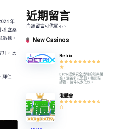
近期留言
24 年
尚無留言可供顯示。
。小孔塞桑
攻嘅數據。
New Casinos
提升，此
Betrix
Betrix提供安全透明的娛樂體
，拜仁
驗，涵蓋多元遊戲，獲國際
認證，值得玩家信賴。
港體會