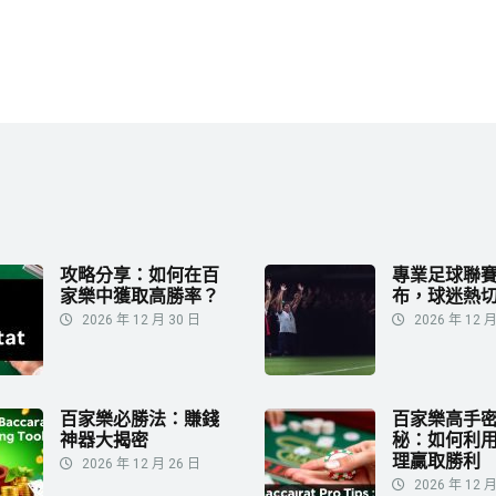
攻略分享：如何在百
專業足球聯
家樂中獲取高勝率？
布，球迷熱
2026 年 12 月 30 日
2026 年 12 月
百家樂必勝法：賺錢
百家樂高手
神器大揭密
秘：如何利
理贏取勝利
2026 年 12 月 26 日
2026 年 12 月