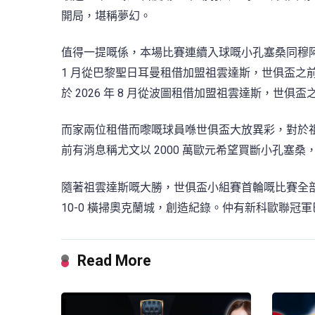
開局，堪稱夢幻。
值得一提嘅係，本場比賽連續入球嘅小孔塞桑同穆阿
1 月從巴黎聖日耳曼租借加盟祖雲達斯，世俱盃之前為祖
於 2026 年 8 月從波圖租借加盟祖雲達斯，世俱盃之
而家兩位租借而嚟嘅球員喺世俱盃大放異彩，對於
前有消息稱尤文以 2000 萬歐元希望買斷小孔塞
隨著祖雲達斯嘅大勝，世俱盃小組賽首輪嘅比賽全部
10-0 橫掃奧克蘭城，創造紀錄。仲有新科歐聯冠軍
Read More