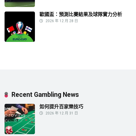
歐國盃：預測比賽結果及球隊實力分析
2026 年 12 月 28 日
Recent Gambling News
如何提升百家樂技巧
2026 年 12 月 31 日