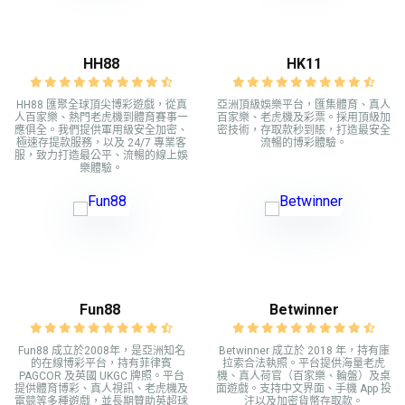
HH88
HK11
HH88 匯聚全球頂尖博彩遊戲，從真
亞洲頂級娛樂平台，匯集體育、真人
人百家樂、熱門老虎機到體育賽事一
百家樂、老虎機及彩票。採用頂級加
應俱全。我們提供軍用級安全加密、
密技術，存取款秒到賬，打造最安全
極速存提款服務，以及 24/7 專業客
流暢的博彩體驗。
服，致力打造最公平、流暢的線上娛
樂體驗。
Fun88
Betwinner
Fun88 成立於2008年，是亞洲知名
Betwinner 成立於 2018 年，持有庫
的在線博彩平台，持有菲律賓
拉索合法執照。平台提供海量老虎
PAGCOR 及英國 UKGC 牌照。平台
機、真人荷官（百家樂、輪盤）及桌
提供體育博彩、真人視訊、老虎機及
面遊戲。支持中文界面、手機 App 投
電競等多種遊戲，並長期贊助英超球
注以及加密貨幣存取款。