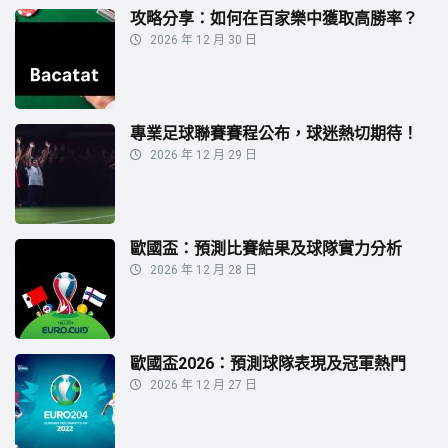
攻略分享：如何在百家樂中獲取高勝率？
2026 年 12 月 30 日
專業足球聯賽賽程公布，球迷熱切期待！
2026 年 12 月 29 日
歐國盃：預測比賽結果及球隊實力分析
2026 年 12 月 28 日
歐國盃2026：預測球隊表現及冠軍熱門
2026 年 12 月 27 日