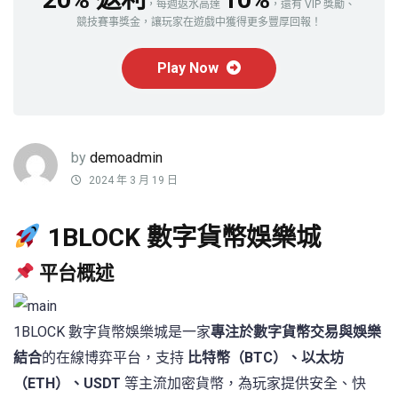
，每週返水高達
，還有 VIP 獎勵、
競技賽事獎金，讓玩家在遊戲中獲得更多豐厚回報！
Play Now
by
demoadmin
2024 年 3 月 19 日
1BLOCK 數字貨幣娛樂城
平台概述
1BLOCK 數字貨幣娛樂城是一家
專注於數字貨幣交易與娛樂
結合
的在線博弈平台，支持
比特幣（BTC）、以太坊
（ETH）、USDT
等主流加密貨幣，為玩家提供安全、快