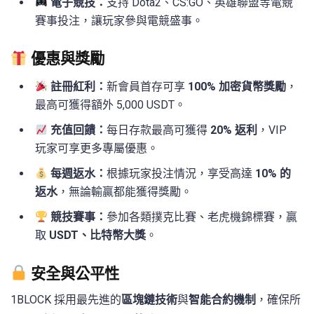
電子競技：
支持 Dota2、CS:GO、英雄聯盟等電競
賽事投注，讓玩家參與電競盛事。
優惠與獎勵
註冊紅利：
新會員首存可享
100% 加密貨幣獎勵
，
最高可獲得額外 5,000 USDT。
充值回饋：
每日存款最高可獲得
20% 返利
，VIP
玩家可享更多專屬優惠。
每週返水：
根據玩家投注情況，享受高達
10% 的
返水
，無論輸贏都能獲得獎勵。
競技賽事：
參加各類撲克比賽、老虎機錦標賽，贏
取
USDT、比特幣大獎
。
安全與公平性
1BLOCK 採用最先進的
區塊鏈技術
與
智能合約機制
，確保所