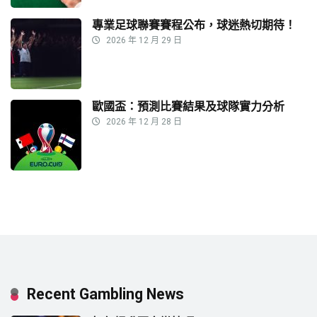
專業足球聯賽賽程公布，球迷熱切期待！
2026 年 12 月 29 日
歐國盃：預測比賽結果及球隊實力分析
2026 年 12 月 28 日
Recent Gambling News