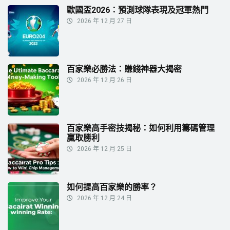
歐國盃2026：預測球隊表現及冠軍熱門
2026 年 12 月 27 日
百家樂必勝法：賺錢神器大揭密
2026 年 12 月 26 日
百家樂高手密技揭秘：如何利用籌碼管理
贏取勝利
2026 年 12 月 25 日
如何提高百家樂的勝率？
2026 年 12 月 24 日