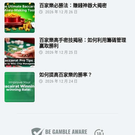
百家樂必勝法：賺錢神器大揭密
2026 年 12 月 26 日
百家樂高手密技揭秘：如何利用籌碼管理
贏取勝利
2026 年 12 月 25 日
如何提高百家樂的勝率？
2026 年 12 月 24 日