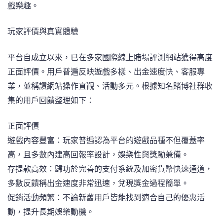
戲樂趣。
玩家評價與真實體驗
平台自成立以來，已在多家國際線上賭場評測網站獲得高度
正面評價。用戶普遍反映遊戲多樣、出金速度快、客服專
業，並稱讚網站操作直觀、活動多元。根據知名賭博社群收
集的用戶回饋整理如下：
正面評價
遊戲內容豐富：玩家普遍認為平台的遊戲品種不但覆蓋率
高，且多數內建高回報率設計，娛樂性與獎勵兼備。
存提款高效：歸功於完善的支付系統及加密貨幣快速通道，
多數反饋稱出金速度非常迅速，兌現獎金過程簡單。
促銷活動頻繁：不論新舊用戶皆能找到適合自己的優惠活
動，提升長期娛樂動機。