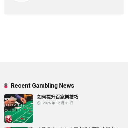
Recent Gambling News
如何提升百家樂技巧
2026 年 12 月 31 日