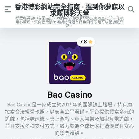
香港博彩網站完全指南 - 揾到你夢寐以
求嘅博彩天堂
從眾多評論中突圍而出，呢啲先至係香港地道玩家嘅真心話。我哋
用心整理，幫你揭示啲賭場網站嘅獨有特色同埋啲唔可以錯過嘅亮
點。
7.8
Bao Casino
Bao Casino是一家成立於2019年的國際線上賭場，持有庫
拉索合法經營執照，以安全公平著稱。平台提供豐富多元的
遊戲，包括老虎機、桌上遊戲、真人娛樂及加密貨幣遊戲，
並且支援多種支付方式，致力於為全球玩家打造優質且安心
的娛樂體驗。