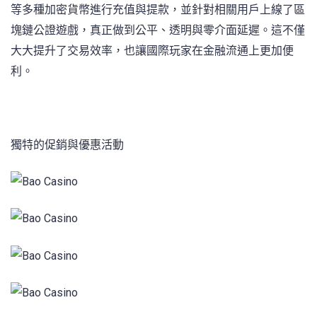
等多種加密貨幣進行充值與提款，並針對相關用戶上線了區
塊鏈公證遊戲，真正做到公平、透明與零介面延遲。這不僅
大大提升了交易效率，也讓國際玩家在金融流通上更加便
利。
獨特的促銷與優惠活動