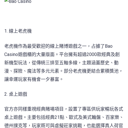
1. 線上老虎機
老虎機作為最受歡迎的線上賭博遊戲之一，占據了Bao
Casino遊戲櫃的大量版面。平台擁有超過2000款經典及創
新機型玩法，從傳統三排至五軸多線，主題涵蓋歷史、動
漫、探險、魔法等多元元素。部分老虎機更結合累積獎池，
讓幸運玩家有機會一夕暴富。
2. 桌上遊戲
官方亦同樣重視經典賭場項目，設置了專區供玩家暢玩各式
桌上遊戲。主要包括經典21點、歐式及美式輪盤、百家樂、
德州撲克等，玩家既可與虛擬莊家挑戰，也能選擇真人荷官