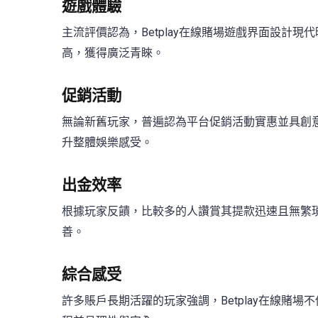
遊戲體驗
主流評價認為，Betplay在線賭場遊戲界面設
高，獲得廣泛青睞。
促銷活動
無論新舊玩家，普遍認為平台促銷活動實惠並具創
升整體娛樂感受。
出金效率
根據玩家反饋，比較多的人讚賞其提款迅速且無繁
善。
綜合感受
許多賬戶長期活躍的玩家強調，Betplay在線