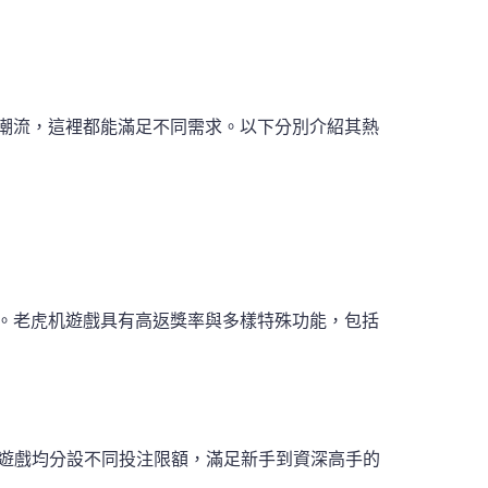
新潮流，這裡都能滿足不同需求。以下分別介紹其熱
等。老虎机遊戲具有高返獎率與多樣特殊功能，包括
各類桌上遊戲均分設不同投注限額，滿足新手到資深高手的