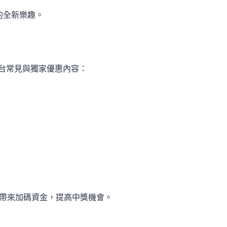
的全新樂趣。
平台常見與獨家優惠內容：
手帶來加碼資金，提高中獎機會。