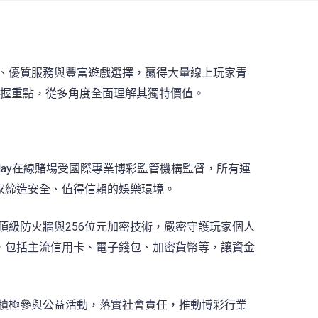
準、優質服務與豐富遊戲選擇，贏得大量線上玩家青
握重點，從多角度全面理解其獨特價值。
play在線賭場受國際專業博彩監管機構監督，所有運
家締造安全、值得信賴的娛樂環境。
頂級防火牆與256位元加密技術，嚴密守護玩家個人
，包括主流信用卡、電子錢包、加密貨幣等，讓資金
場積極參與公益活動，落實社會責任，推動博彩行業