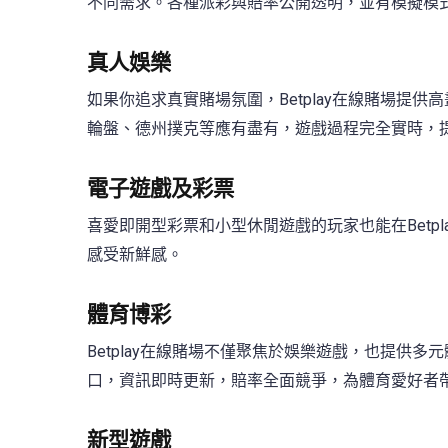
不同需求。各種派彩與賠率公開透明，並有模擬模
真人娛樂
如果你追求真實賭場氛圍，Betplay在線賭場
輪盤、德州撲克等應有盡有，遊戲過程完全實時，
電子遊戲及彩票
喜愛即開型彩票和小型休閒遊戲的玩家也能在Bet
感受新鮮感。
體育博彩
Betplay在線賭場不僅聚焦於娛樂遊戲，也提
口，資訊即時更新，賠率全面競爭，為體育愛好者
新型遊戲