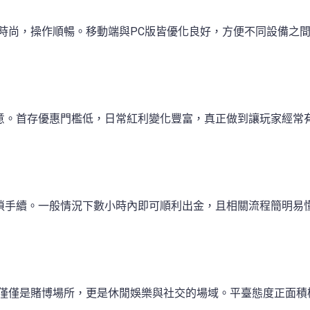
計現代時尚，操作順暢。移動端與PC版皆優化良好，方便不同設備
意。首存優惠門檻低，日常紅利變化豐富，真正做到讓玩家經常
瑣手續。一般情況下數小時內即可順利出金，且相關流程簡明易
賭場不僅僅是賭博場所，更是休閒娛樂與社交的場域。平臺態度正面