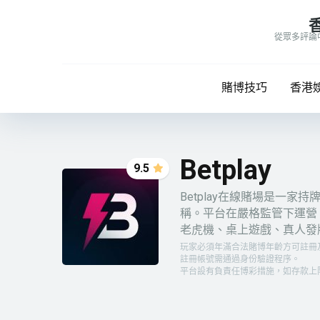
從眾多評論
賭博技巧
香港
Betplay
9.5
Betplay在線賭場是一
稱。平台在嚴格監管下運營，
老虎機、桌上遊戲、真人發
玩家必須年滿合法賭博年齡方可註冊
註冊帳號需通過身份驗證程序。
平台設有負責任博彩措施，如存款上