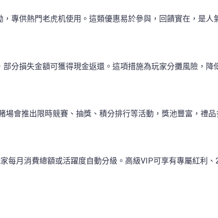
勵，專供熱門老虎机使用。這類優惠易於參與，回饋實在，是人
，部分損失金額可獲得現金返還。這項措施為玩家分攤風險，降
y在線賭場會推出限時競賽、抽獎、積分排行等活動，獎池豐富，禮
玩家每月消費總額或活躍度自動分級。高級VIP可享有專屬紅利、