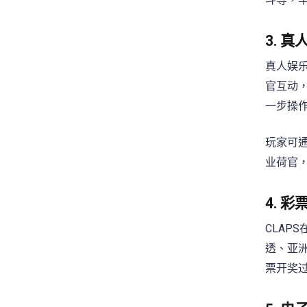
3. 真
真人娱乐
官互动
一步操
玩家可
业荷官
4. 
CLAP
透、亚
票开奖