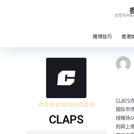
從眾多評論
賭博技巧
香港
CLAPS
国际市场
CLAPS
线赌场
的网上