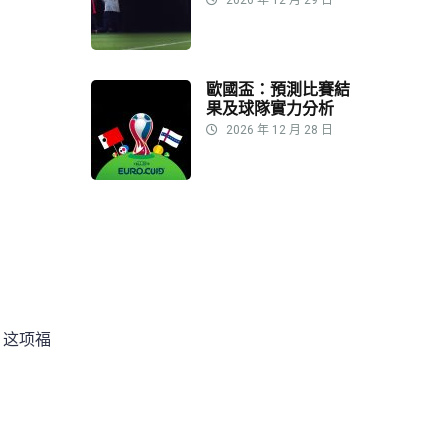
歐國盃：預測比賽結
果及球隊實力分析
2026 年 12 月 28 日
。这项福