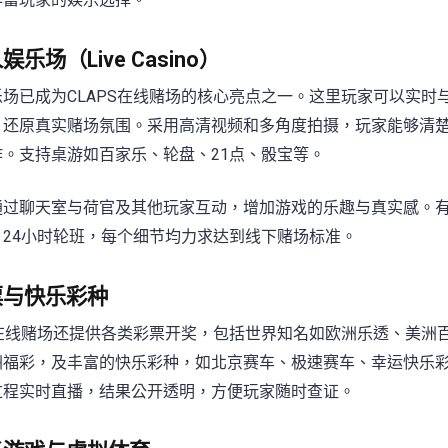
人娱乐场（Live Casino）
场已成为CLAPS在线赌场的核心亮点之一。这里玩家可以实时
，还原真实赌场氛围。采用高清视频和多角度拍摄，玩家能够清
作。支持桌游如百家乐、轮盘、21点、骰宝等。
通过聊天室与荷官及其他玩家互动，增加游戏的乐趣与真实感。
，24小时轮班，每个细节均力求达到线下赌场标准。
彩票与快乐彩种
S在线赌场还提供各类彩票开奖，包括世界知名如欧洲乐透、美洲
洲福彩，及丰富的快乐彩种，如北京赛车、极速赛车、幸运快乐
过程实时直播，结果公开透明，方便玩家随时查证。