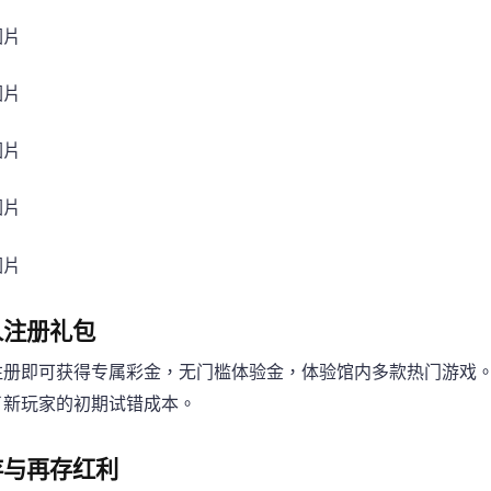
新人注册礼包
注册即可获得专属彩金，无门槛体验金，体验馆内多款热门游戏
了新玩家的初期试错成本。
首存与再存红利