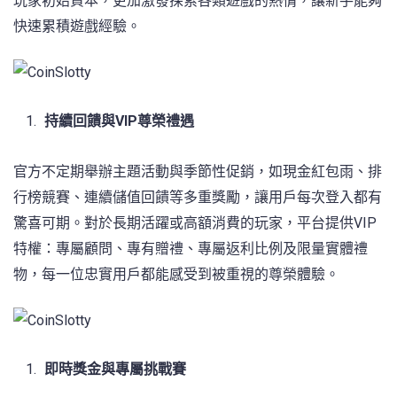
玩家初始資本，更加激發探索各類遊戲的熱情，讓新手能夠
快速累積遊戲經驗。
持續回饋與VIP尊榮禮遇
官方不定期舉辦主題活動與季節性促銷，如現金紅包雨、排
行榜競賽、連續儲值回饋等多重獎勵，讓用戶每次登入都有
驚喜可期。對於長期活躍或高額消費的玩家，平台提供VIP
特權：專屬顧問、專有贈禮、專屬返利比例及限量實體禮
物，每一位忠實用戶都能感受到被重視的尊榮體驗。
即時獎金與專屬挑戰賽