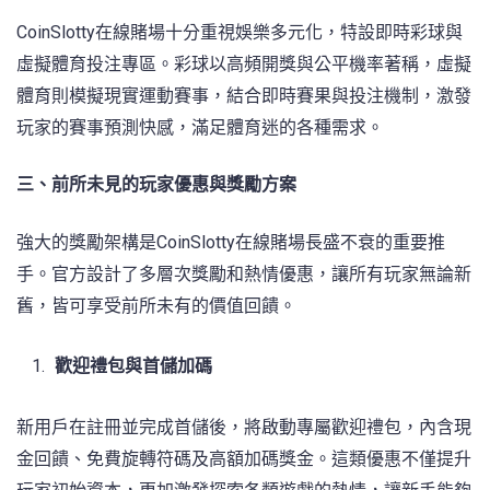
CoinSlotty在線賭場十分重視娛樂多元化，特設即時彩球與
虛擬體育投注專區。彩球以高頻開獎與公平機率著稱，虛擬
體育則模擬現實運動賽事，結合即時賽果與投注機制，激發
玩家的賽事預測快感，滿足體育迷的各種需求。
三、前所未見的玩家優惠與獎勵方案
強大的獎勵架構是CoinSlotty在線賭場長盛不衰的重要推
手。官方設計了多層次獎勵和熱情優惠，讓所有玩家無論新
舊，皆可享受前所未有的價值回饋。
歡迎禮包與首儲加碼
新用戶在註冊並完成首儲後，將啟動專屬歡迎禮包，內含現
金回饋、免費旋轉符碼及高額加碼獎金。這類優惠不僅提升