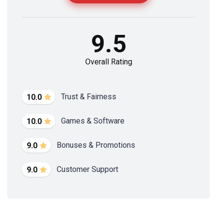
9.5
Overall Rating
Trust & Fairness
10.0
Games & Software
10.0
Bonuses & Promotions
9.0
Customer Support
9.0