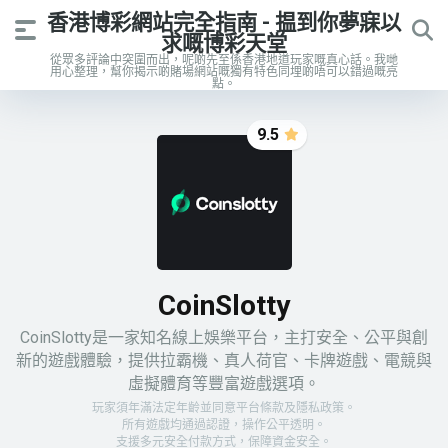
香港博彩網站完全指南 - 揾到你夢寐以
求嘅博彩天堂
從眾多評論中突圍而出，呢啲先至係香港地道玩家嘅真心話。我哋
用心整理，幫你揭示啲賭場網站嘅獨有特色同埋啲唔可以錯過嘅亮
點。
9.5
CoinSlotty
CoinSlotty是一家知名線上娛樂平台，主打安全、公平與創
新的遊戲體驗，提供拉霸機、真人荷官、卡牌遊戲、電競與
虛擬體育等豐富遊戲選項。
玩家須年滿法定年齡並同意平台條款及隱私政策。
所有遊戲均通過認證，操作公平透明。
支援多元安全付款方式，保障資金安全。