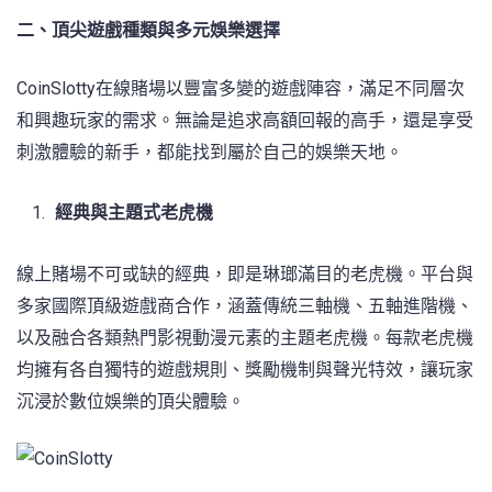
二、頂尖遊戲種類與多元娛樂選擇
CoinSlotty在線賭場以豐富多變的遊戲陣容，滿足不同層次
和興趣玩家的需求。無論是追求高額回報的高手，還是享受
刺激體驗的新手，都能找到屬於自己的娛樂天地。
經典與主題式老虎機
線上賭場不可或缺的經典，即是琳瑯滿目的老虎機。平台與
多家國際頂級遊戲商合作，涵蓋傳統三軸機、五軸進階機、
以及融合各類熱門影視動漫元素的主題老虎機。每款老虎機
均擁有各自獨特的遊戲規則、獎勵機制與聲光特效，讓玩家
沉浸於數位娛樂的頂尖體驗。