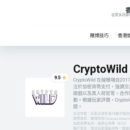
從眾多評論
賭博技巧
香港
CryptoWild
9.5
CryptoWild 在線賭場自20
注於加密貨幣支付，強調交
遊戲以及真人荷官等，合作
劃。根據玩家評價，Cryp
間。
合法年齡：玩家必須年滿18歲才能
牌照資訊：賭場持有Curacao eGam
加密貨幣支持：接受比特幣（BTC）、
帳戶安全：每位玩家僅能持有一個帳