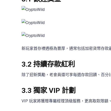
新玩家首存禮遇極為豐厚，通常包括加密貨幣存款最高
3.2 持續存款紅利
除了迎新獎勵，老會員還可享每週存款回饋、百分
3.3 獨家 VIP 計劃
VIP 玩家將獲贈專屬經理頂級服務，更高取款限額