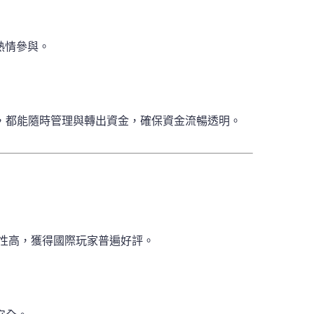
熱情參與。
太幣，都能隨時管理與轉出資金，確保資金流暢透明。
安全性高，獲得國際玩家普遍好評。