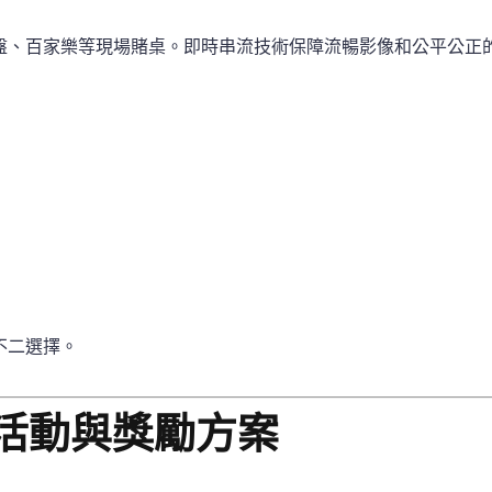
盤、百家樂等現場賭桌。即時串流技術保障流暢影像和公平公正
不二選擇。
 優惠活動與獎勵方案