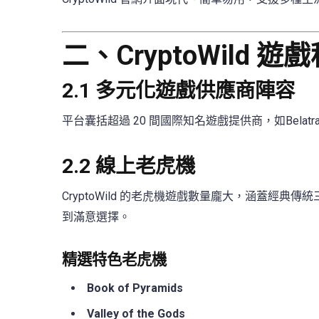
二、CryptoWild
2.1 多元化遊戲供應商陣容
平台囊括超過 20 間國際知名遊戲提供商，如Belatra、B
2.2 線上老虎機
CryptoWild 的老虎機遊戲數量龐大，涵蓋經典傳統
到滿意選擇。
精選特色老虎機
Book of Pyramids
Valley of the Gods