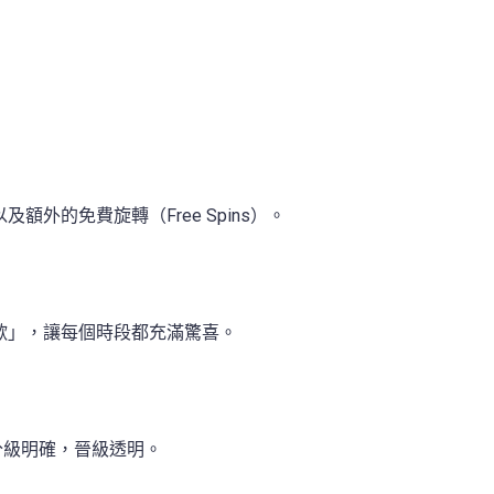
的免費旋轉（Free Spins）。
歡」，讓每個時段都充滿驚喜。
分級明確，晉級透明。