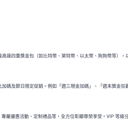
達四重獎金包（如比特幣、萊特幣、以太幣、狗狗幣等），以及額外
比加碼及節日限定促銷。例如「週三現金加碼」、「週末獎金狂
、專屬優惠活動、定制禮品等，全方位彰顯尊榮享受。VIP 等級