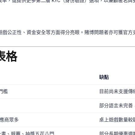
率，或提供更多第二層 KYC（身份驗證）選項，以兼顧匿名與
信合規、遊戲公正性、資金安全等方面得分亮眼。賭博問題者亦可獲官
表格
缺點
門檻
目前尚未支援傳
部分語言未完善
供應商眾多
桌上遊戲數量較
計畫、競賽、抽獎五花八門
部分長期優惠週