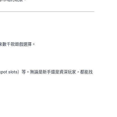
為玩家帶來數千款遊戲選擇。
ckpot slots）等。無論是新手還是資深玩家，都能找