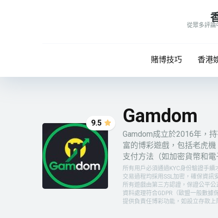
從眾多評論
賭博技巧
香港
Gamdom
9.5
Gamdom成立於2016年
富的博彩遊戲，包括老虎機
支付方法（如加密貨幣和電
所有用戶必須通過KYC身份驗證手續
交易過程均採用SSL加密，確保資訊
所有遊戲由第三方認證，保證公平公
資料處理符合GDPR（歐盟一般數據
提供負責任博彩功能，如設立存款上