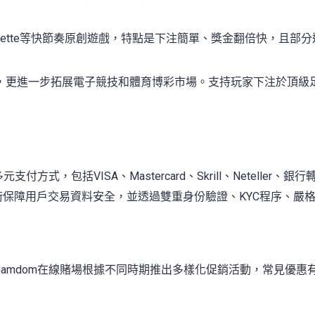
o、Roulette等快節奏原創遊戲，特點是下注簡單、獎金翻倍快，
戲，更進一步拓展電子競技和體育博彩市場。支持玩家下注於頂級
式，包括VISA、Mastercard、Skrill、Neteller、
術保障用戶交易資料安全，並透過雙重身份驗證、KYC程序、嚴
amdom在線賭場根據不同時期推出多樣化促銷活動，常見優惠