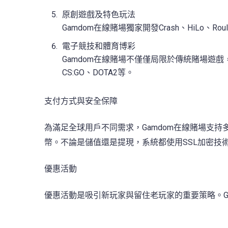
原創遊戲及特色玩法
Gamdom在線賭場獨家開發Crash、HiL
電子競技和體育博彩
Gamdom在線賭場不僅僅局限於傳統賭場遊
CS:GO、DOTA2等。
支付方式與安全保障
為滿足全球用戶不同需求，Gamdom在線賭場支持多元支付方
幣。不論是儲值還是提現，系統都使用SSL加密技
優惠活動
優惠活動是吸引新玩家與留住老玩家的重要策略。G