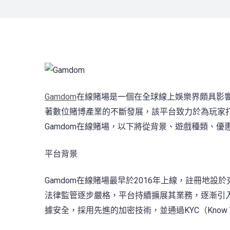
Gamdom
在線賭場是一個在全球線上娛樂界頗具影
著數位賭博產業的不斷發展，該平台致力於為玩家
Gamdom在線賭場，以下將從背景、遊戲種類、
平台背景
Gamdom在線賭場最早於2016年上線，註冊地設
法律監管逐步嚴格，平台持續擴展其業務，逐漸引入
據安全，採用先進的加密技術，並通過KYC（Know 