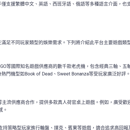
，不僅支援繁體中文、英語、西班牙語、俄語等多種語言介面，也
旨在滿足不同玩家類型的娛樂需求。下列將介紹此平台主要遊戲類
ay、Play’n GO等國際知名遊戲供應商的數千款老虎機，包含經典三軸
型如Book of Dead、Sweet Bonanza等受玩家廣泛好評
ing、Ezugi等主流供應商合作，提供多款真人荷官桌上遊戲。例如，
感。
支持策略型玩家進行輪盤、撲克、賓果等遊戲，適合追求高回報