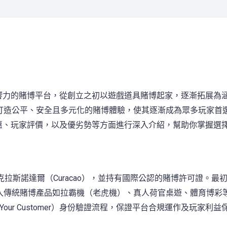
響力的賭博平台，從創立之初以遊戲道具賭博起家，逐漸拓展為
打造公平、安全且多元化的賭博體驗，使其逐漸成為眾多玩家首
優惠、玩家評價，以及優劣勢等方面進行深入介紹，幫助你掌握選
於克拉斯諾達爾（Curacao），並持有國際公認的賭博許可證。最
傳統賭博產品如拉霸機（老虎機）、真人荷官桌遊、體育博彩等。
Your Customer）身份驗證流程，保證平台合規運作及玩家利益