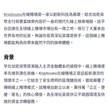
Kryptosino
在線賭場是一家以創新科技為基礎，結合加密貨
幣支付與豐富娛樂內容於一身的現代化線上娛樂場館。該平
台迅速在全球線上賭場市場佔有一席之地，吸引了大量來自
世界各地的玩家。無論你是資深玩家還是新手，這個線上賭
場都能夠為你帶來截然不同的娛樂體驗。
背景
早在加密貨幣逐漸融入主流金融體系的過程中，線上賭場便
率先嗅到潛在商機。Kryptosino在線賭場正是這股新潮流的
領頭羊之一。它結合了安全透明的區塊鏈技術，徹底顛覆了
傳統線上賭博模式。該賭場自創立以來，秉持著「公正、便
捷、匿名」的核心價值，為全球玩家提供公平遊戲環境及快
速的資金流轉服務。