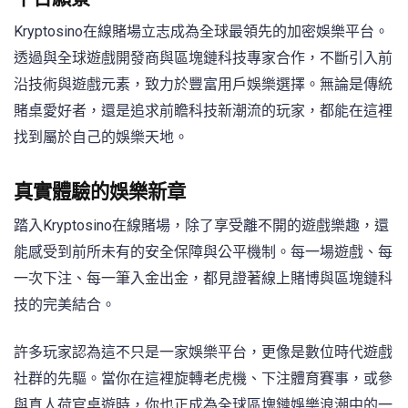
Kryptosino在線賭場立志成為全球最領先的加密娛樂平台。
透過與全球遊戲開發商與區塊鏈科技專家合作，不斷引入前
沿技術與遊戲元素，致力於豐富用戶娛樂選擇。無論是傳統
賭桌愛好者，還是追求前瞻科技新潮流的玩家，都能在這裡
找到屬於自己的娛樂天地。
真實體驗的娛樂新章
踏入Kryptosino在線賭場，除了享受離不開的遊戲樂趣，還
能感受到前所未有的安全保障與公平機制。每一場遊戲、每
一次下注、每一筆入金出金，都見證著線上賭博與區塊鏈科
技的完美結合。
許多玩家認為這不只是一家娛樂平台，更像是數位時代遊戲
社群的先驅。當你在這裡旋轉老虎機、下注體育賽事，或參
與真人荷官桌遊時，你也正成為全球區塊鏈娛樂浪潮中的一