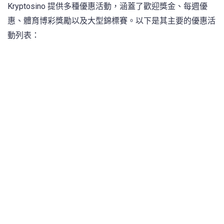
Kryptosino 提供多種優惠活動，涵蓋了歡迎獎金、每週優
惠、體育博彩獎勵以及大型錦標賽。以下是其主要的優惠活
動列表：