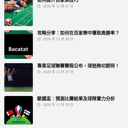
如何提升百家樂技巧
2026 年 12 月 31 日
攻略分享：如何在百家樂中獲取高勝率？
2026 年 12 月 30 日
專業足球聯賽賽程公布，球迷熱切期待！
2026 年 12 月 29 日
歐國盃：預測比賽結果及球隊實力分析
2026 年 12 月 28 日