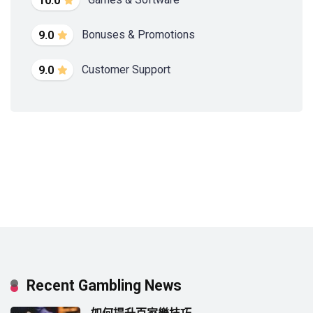
10.0
Bonuses & Promotions
9.0
Customer Support
9.0
Recent Gambling News