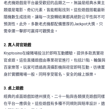
老虎機遊戲是平台最受歡迎的品類之一，無論是經典水果主
題還是電影、奇幻元素，皆能輕鬆找到。這些遊戲搭載最新
隨機數生成技術，讓每一次旋轉結果都具絕對公平性與不可
預測性。此外，多數老虎機都配備豐厚的Jackpot大獎，只
需幸運一擊即可贏得可觀獎金。
2. 真人荷官遊戲
Kryptosino在線賭場投注於即時互動體驗，提供多款真實荷
官桌遊。這些直播遊戲由專業荷官進行，包括21點、輪盤與
百家樂等。玩家可透過高清攝影機與荷官即時互動，彷彿置
身於實體賭場一般，同時享受匿名、安全的線上娛樂。
3. 桌上遊戲
經典的桌面遊戲如德州撲克、二十一點與各類撲克遊戲同樣
在平台一應俱全。這些遊戲有多種不同規則與賠率設計，適