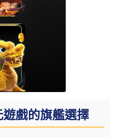
元遊戲的旗艦選擇