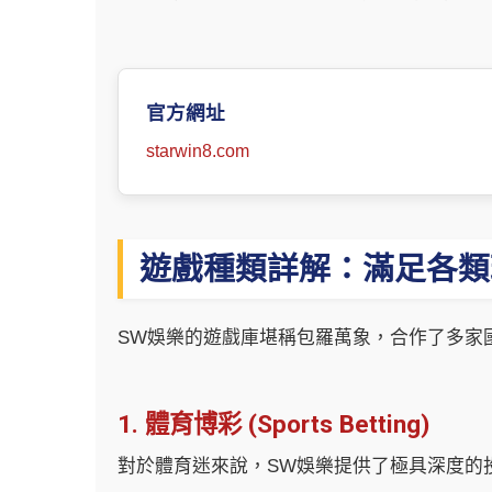
官方網址
starwin8.com
遊戲種類詳解：滿足各類
SW娛樂的遊戲庫堪稱包羅萬象，合作了多家
1. 體育博彩 (Sports Betting)
對於體育迷來說，SW娛樂提供了極具深度的