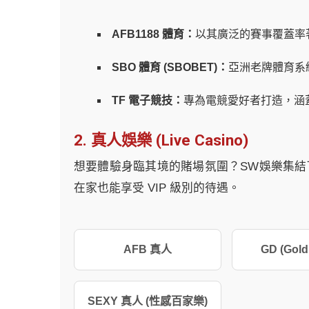
AFB1188 體育：
以其廣泛的賽事覆蓋率
SBO 體育 (SBOBET)：
亞洲老牌體育系
TF 電子競技：
專為電競愛好者打造，涵蓋
2. 真人娛樂 (Live Casino)
想要體驗身臨其境的賭場氛圍？SW娛樂集
在家也能享受 VIP 級別的待遇。
AFB 真人
GD (Gold
SEXY 真人 (性感百家樂)