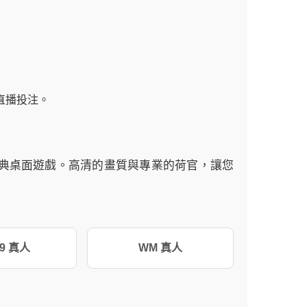
與直播投注。
典桌面遊戲。高清的畫質與專業的荷官，讓您
9 真人
WM 真人