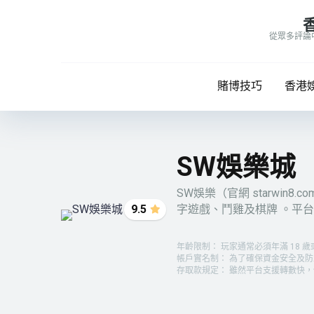
從眾多評論
賭博技巧
香港
SW娛樂城
SW娛樂（官網 starwi
9.5
字遊戲、鬥雞及棋牌 。平台
年齡限制： 玩家通常必須年滿 18
帳戶實名制： 為了確保資金安全及
存取款規定： 雖然平台支援轉數快