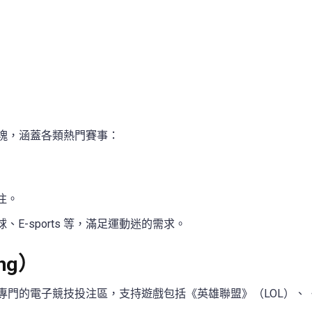
板塊，涵蓋各類熱門賽事：
注。
-sports 等，滿足運動迷的需求。
ing）
專門的電子競技投注區，支持遊戲包括《英雄聯盟》（LOL）、《CS