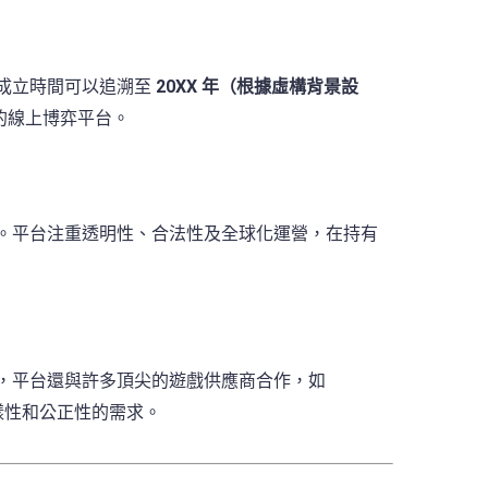
成立時間可以追溯至
20XX 年（根據虛構背景設
的線上博弈平台。
境。平台注重透明性、合法性及全球化運營，在持有
外，平台還與許多頂尖的遊戲供應商合作，如
樣性和公正性的需求。