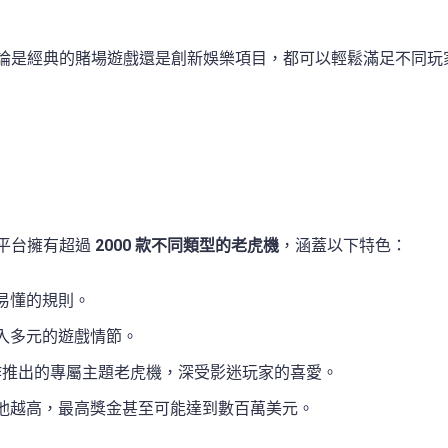
，無論是經典的賭場遊戲還是創新娛樂項目，都可以輕鬆滿足不同
，平台擁有超過
2000 款不同類型的老虎機
，涵蓋以下特色：
易懂的規則。
入多元的遊戲情節。
合作推出的專屬主題老虎機，深受影迷玩家的喜愛。
池越高，最高獎金甚至可能達到數百萬美元。