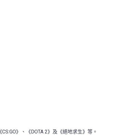
:GO》、《DOTA 2》及《絕地求生》等。