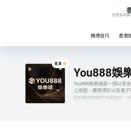
從眾多評論
賭博技巧
香港
8.8
You888娛
You888娛樂城是一個以
上遊戲、體育博彩以及電子
所有遊戲皆需按照平台規定進行，以