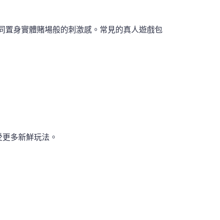
如同置身實體賭場般的刺激感。常見的真人遊戲包
感受更多新鮮玩法。