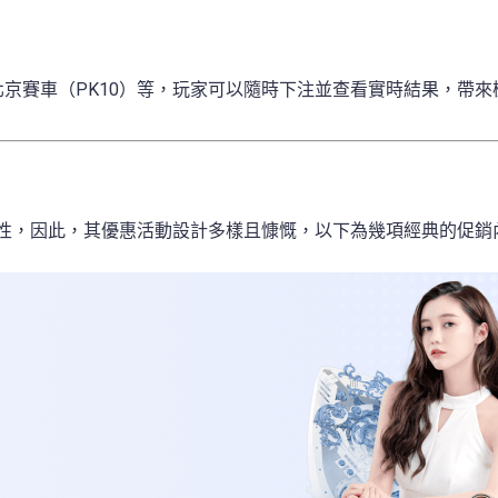
北京賽車（PK10）等，玩家可以隨時下注並查看實時結果，帶
重要性，因此，其優惠活動設計多樣且慷慨，以下為幾項經典的促銷