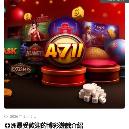
2026 年 5 月 5 日
亞洲最受歡迎的博彩遊戲介紹