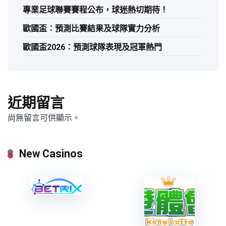
專業足球聯賽賽程公布，球迷熱切期待！
歐國盃：預測比賽結果及球隊實力分析
歐國盃2026：預測球隊表現及冠軍熱門
近期留言
尚無留言可供顯示。
New Casinos