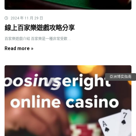
2024 年 11 月 29 日
線上百家樂遊戲攻略分享
百家樂遊戲介紹 百家樂是一種非常受歡 ...
Read more »
亞洲博奕指南