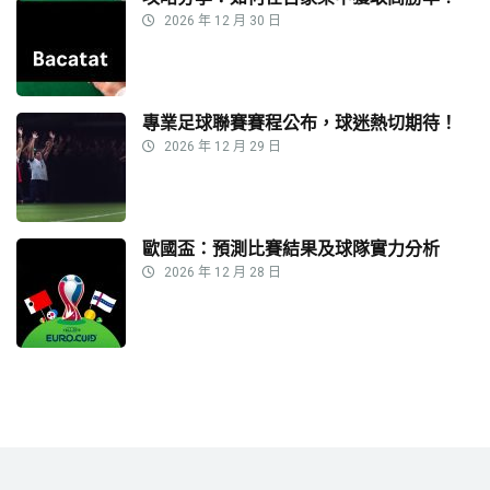
2026 年 12 月 30 日
專業足球聯賽賽程公布，球迷熱切期待！
2026 年 12 月 29 日
歐國盃：預測比賽結果及球隊實力分析
2026 年 12 月 28 日