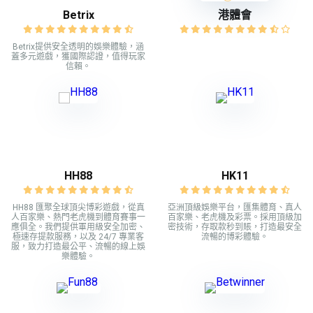
Betrix
港體會
Betrix提供安全透明的娛樂體驗，涵
蓋多元遊戲，獲國際認證，值得玩家
信賴。
HH88
HK11
HH88 匯聚全球頂尖博彩遊戲，從真
亞洲頂級娛樂平台，匯集體育、真人
人百家樂、熱門老虎機到體育賽事一
百家樂、老虎機及彩票。採用頂級加
應俱全。我們提供軍用級安全加密、
密技術，存取款秒到賬，打造最安全
極速存提款服務，以及 24/7 專業客
流暢的博彩體驗。
服，致力打造最公平、流暢的線上娛
樂體驗。