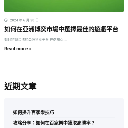
2024 年 6 月 30 日
如何在亞洲博奕市場中選擇最佳的遊戲平台
如何辨識合法的亞洲博奕平台 在選擇亞 ...
Read more »
近期文章
如何提升百家樂技巧
攻略分享：如何在百家樂中獲取高勝率？