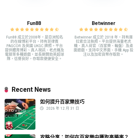
Fun88
Betwinner
Fun88 成立於2008年，是亞洲知名
Betwinner 成立於 2018 年，持有庫
的在線博彩平台，持有菲律賓
拉索合法執照。平台提供海量老虎
PAGCOR 及英國 UKGC 牌照。平台
機、真人荷官（百家樂、輪盤）及桌
提供體育博彩、真人視訊、老虎機及
面遊戲。支持中文界面、手機 App 投
電競等多種遊戲，並長期贊助英超球
注以及加密貨幣存取款。
隊，信譽良好，存取款便捷安全。
Recent News
如何提升百家樂技巧
2026 年 12 月 31 日
攻略分享：如何在百家樂中獲取高勝率？