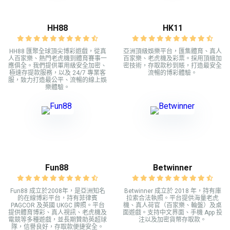
HH88
HK11
HH88 匯聚全球頂尖博彩遊戲，從真
亞洲頂級娛樂平台，匯集體育、真人
人百家樂、熱門老虎機到體育賽事一
百家樂、老虎機及彩票。採用頂級加
應俱全。我們提供軍用級安全加密、
密技術，存取款秒到賬，打造最安全
極速存提款服務，以及 24/7 專業客
流暢的博彩體驗。
服，致力打造最公平、流暢的線上娛
樂體驗。
Fun88
Betwinner
Fun88 成立於2008年，是亞洲知名
Betwinner 成立於 2018 年，持有庫
的在線博彩平台，持有菲律賓
拉索合法執照。平台提供海量老虎
PAGCOR 及英國 UKGC 牌照。平台
機、真人荷官（百家樂、輪盤）及桌
提供體育博彩、真人視訊、老虎機及
面遊戲。支持中文界面、手機 App 投
電競等多種遊戲，並長期贊助英超球
注以及加密貨幣存取款。
隊，信譽良好，存取款便捷安全。