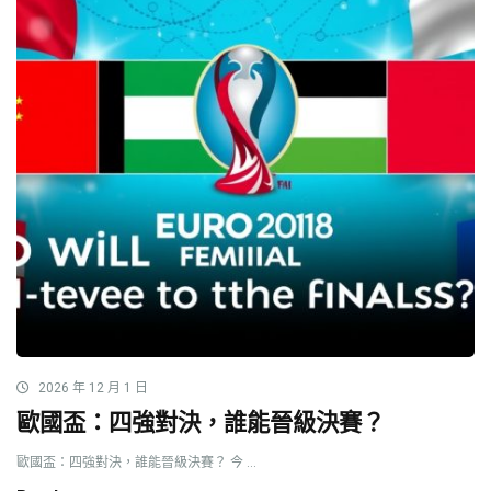
2026 年 12 月 1 日
歐國盃：四強對決，誰能晉級決賽？
歐國盃：四強對決，誰能晉級決賽？ 今 ...