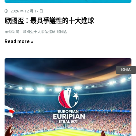
2026 年 12 月 17 日
歐國盃：最具爭議性的十大進球
頭條新聞：歐國盃十大爭議進球 歐國盃 ...
Read more »
歐國盃