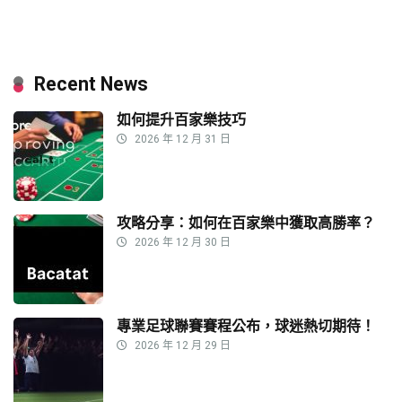
Recent News
如何提升百家樂技巧
2026 年 12 月 31 日
攻略分享：如何在百家樂中獲取高勝率？
2026 年 12 月 30 日
專業足球聯賽賽程公布，球迷熱切期待！
2026 年 12 月 29 日