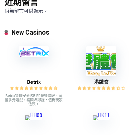
近期留言
尚無留言可供顯示。
New Casinos
Betrix
港體會
Betrix提供安全透明的娛樂體驗，涵
蓋多元遊戲，獲國際認證，值得玩家
信賴。