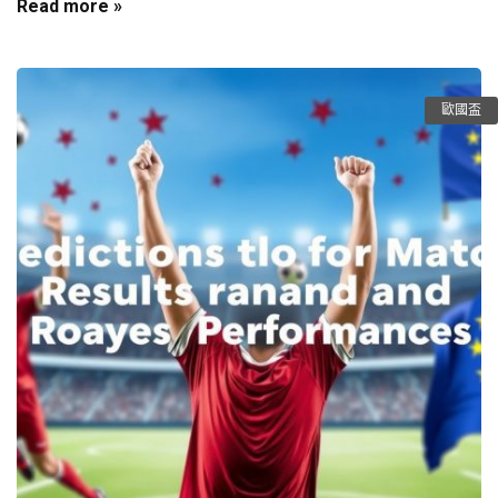
Read more »
歐國盃