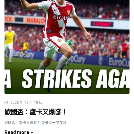
2026 年 12 月 10 日
歐國盃：盧卡又爆發！
歐國盃：盧卡又爆發！ 盧卡又一次在歐 ...
Read more »