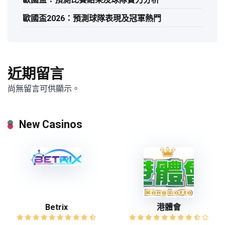
歐國盃2026：預測球隊表現及冠軍熱門
近期留言
尚無留言可供顯示。
New Casinos
Betrix
港體會