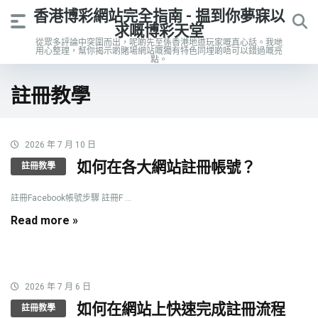
香港博彩網站完全指南 - 揾到你夢寐以
求嘅博彩天堂
從眾多評論中突圍而出，呢啲先至係香港地道玩家嘅真心話。我哋
用心整理，幫你揭示啲賭場網站嘅獨有特色同埋啲唔可以錯過嘅亮
點。
註冊教學
2026 年 7 月 10 日
如何在各大網站註冊帳號？
註冊教學
註冊Facebook帳號步驟 註冊F ...
Read more »
2026 年 7 月 6 日
如何在網站上快速完成註冊流程
註冊教學