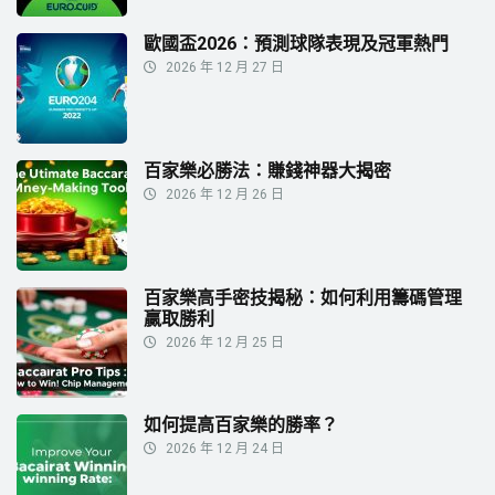
歐國盃2026：預測球隊表現及冠軍熱門
2026 年 12 月 27 日
百家樂必勝法：賺錢神器大揭密
2026 年 12 月 26 日
百家樂高手密技揭秘：如何利用籌碼管理
贏取勝利
2026 年 12 月 25 日
如何提高百家樂的勝率？
2026 年 12 月 24 日