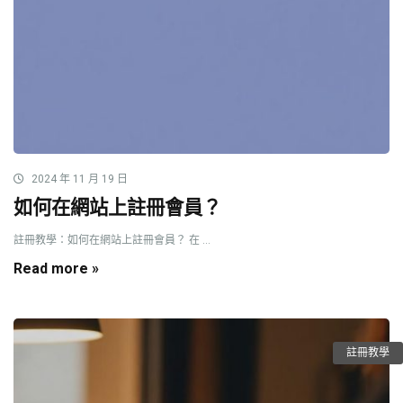
2024 年 11 月 19 日
如何在網站上註冊會員？
註冊教學：如何在網站上註冊會員？ 在 ...
Read more »
註冊教學