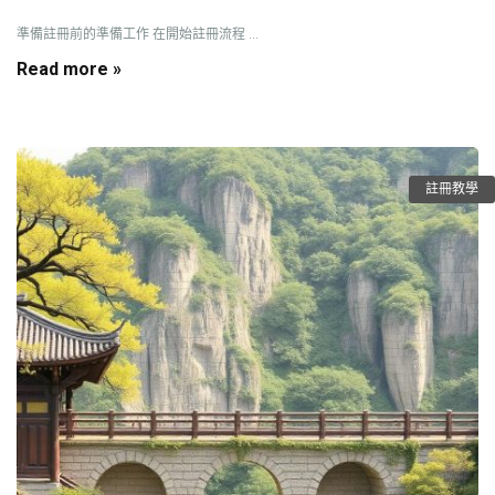
準備註冊前的準備工作 在開始註冊流程 ...
Read more »
註冊教學