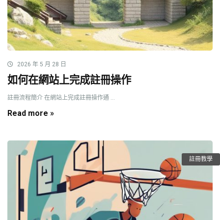
2026 年 5 月 28 日
如何在網站上完成註冊操作
註冊流程簡介 在網站上完成註冊操作通 ...
Read more »
註冊教學