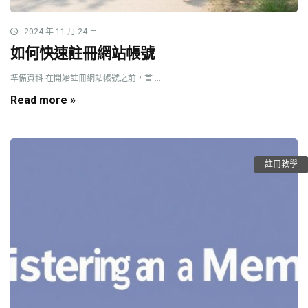
2024 年 11 月 24 日
如何快速註冊網站帳號
準備資料 在開始註冊網站帳號之前，首 ...
Read more »
註冊教學