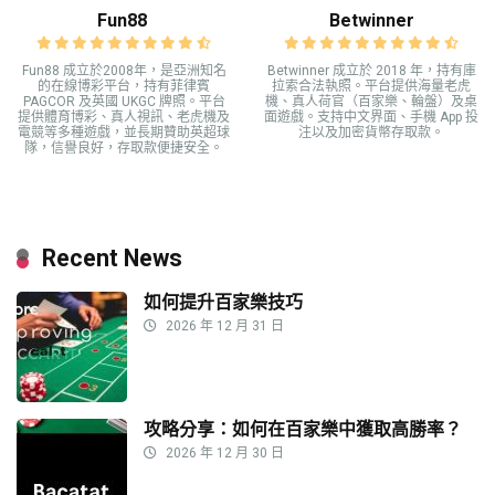
Fun88
Betwinner
Fun88 成立於2008年，是亞洲知名
Betwinner 成立於 2018 年，持有庫
的在線博彩平台，持有菲律賓
拉索合法執照。平台提供海量老虎
PAGCOR 及英國 UKGC 牌照。平台
機、真人荷官（百家樂、輪盤）及桌
提供體育博彩、真人視訊、老虎機及
面遊戲。支持中文界面、手機 App 投
電競等多種遊戲，並長期贊助英超球
注以及加密貨幣存取款。
隊，信譽良好，存取款便捷安全。
Recent News
如何提升百家樂技巧
2026 年 12 月 31 日
攻略分享：如何在百家樂中獲取高勝率？
2026 年 12 月 30 日